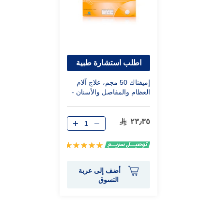
اطلب استشارة طبية
إميفناك 50 مجم، علاج آلام
العظام والمفاصل والأسنان -
20 قرص
٢٣٫٣٥
تقييم:
100%
أضف إلى عربة
التسوق