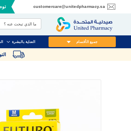
customercare@unitedpharmacy.sa
توصي
تخطي
إلى
المحتوى
جميع الأقسام
العناية بالبشرة
ال
الت
انتقل
إلى
النهاية
معرض
الصور