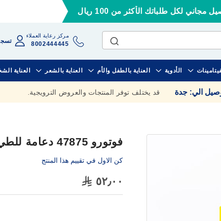
ل مجاني لكل طلباتك الأكثر من 100 ريال
مركز رعاية العملاء
تسجي
8002444445
فيتامينات
الأدوية
العناية بالطفل والأم
العناية بالشعر
العناية الش
وصيل الي
:
جدة
قد يختلف توفر المنتجات والعروض الترويجية.
فوتورو 47875 دعامة للطي حول الكاحل مقاس وسط
كن الاول في تقييم هذا المنتج
٥٢٫٠٠