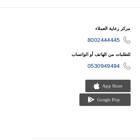
مركز رعاية العملاء
8002444445
icon-
phone
للطلبات من الهاتف أو الواتساب
0530949494
icon-
phone