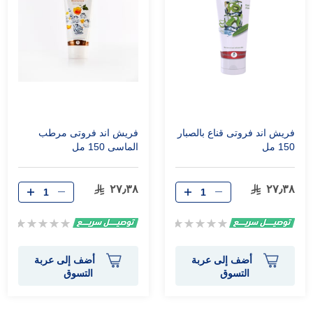
فريش اند فروتى قناع بالصبار
فريش اند فروتى مرطب
150 مل
الماسى 150 مل
٢٧٫٣٨
٢٧٫٣٨
Rating:
Rating:
0%
0%
أضف إلى عربة
أضف إلى عربة
التسوق
التسوق