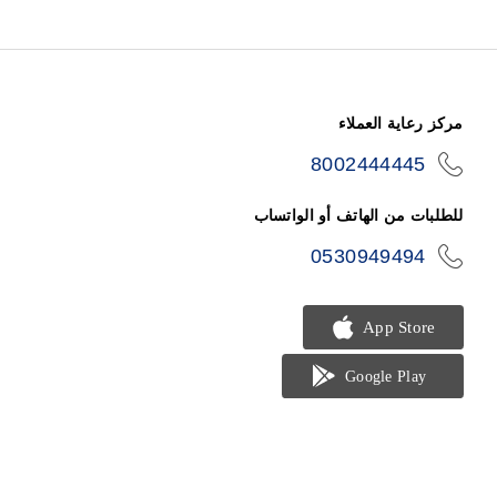
مركز رعاية العملاء
8002444445
icon-
phone
للطلبات من الهاتف أو الواتساب
0530949494
icon-
phone