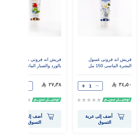
فريش اند فروتى غسول
فريش اند فروتى مرطب
البشرة الماسى 150 مل
بالورد والصبار الماسى 150
مل
٢٧٫٣٨
٣٤٫٥٠
Rating:
Rating:
0%
0%
أضف إلى عربة
أضف إلى عربة
التسوق
التسوق