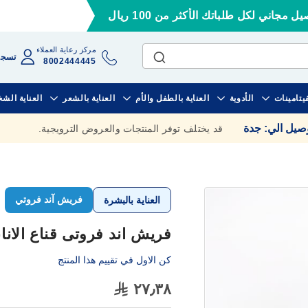
ل مجاني لكل طلباتك الأكثر من 100 ريال
مركز رعاية العملاء
تسجي
8002444445
فيتامينات
الأدوية
العناية بالطفل والأم
العناية بالشعر
العناية الش
وصيل الي
:
جدة
قد يختلف توفر المنتجات والعروض الترويجية.
فريش آند فروتي
العناية بالبشرة
فريش اند فروتى قناع الاناناس 0
كن الاول في تقييم هذا المنتج
٢٧٫٣٨