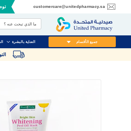
customercare@unitedpharmacy.sa
توصي
تخطي
إلى
المحتوى
جميع الأقسام
العناية بالبشرة
ال
الت
انتقل
إلى
النهاية
معرض
الصور