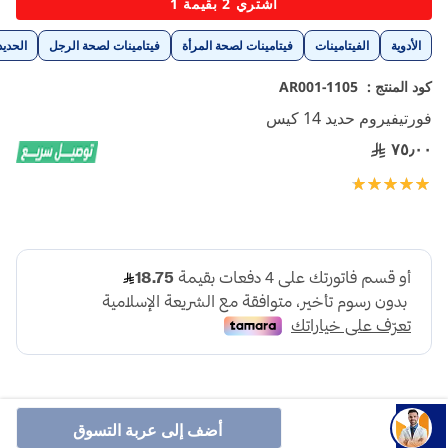
اشتري 2 بقيمة 1
إلى
بداية
الأدوية
الفيتامينات
فيتامينات لصحة المرأة
فيتامينات لصحة الرجل
الحديد
معرض
الصور
كود المنتج :
1105-AR001
فورتيفيروم حديد 14 كيس
٧٥٫٠٠
تقييم:
100
100
% of
أضف إلى عربة التسوق