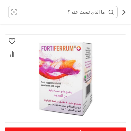
خطي
لى
لمحتوى
انتقل
إلى
النهاية
معرض
الصور
تخطي