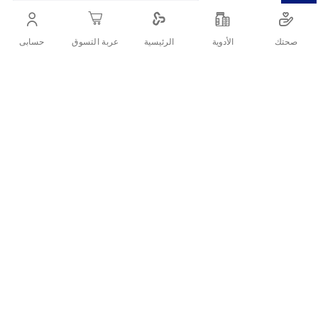
مكمل حديد فعال (بيروفوسفات الحديديك) العالي الإمتصاص.
1-فورتيفرم بتركيز19.2 مجم من الحديد.
صحتك
الأدوية
حسابى
الرئيسية
عربة التسوق
أنشرها :
التفاصيل
معلومات عن المنتج:
هو مكمل حديد فعال (بيروفوسفات الحديديك) العالي الإمتصاص.
1-فورتيفرم بتركيز19.2 مجم من الحديد
يساعد فورتيفروم بي على دعم الجسم بالحديد، ويعتبر مهماً
للنساء أثناء فترة الحمل، حيث يحتوي على حمض الفوليك
الضروري لنمو صحي للجنين، ويعتبر من الفيتامينات المهمة لصحة
الجلد، حيث يدعم مقاومته للأكسدة. العوامل البيئية الخارجية،