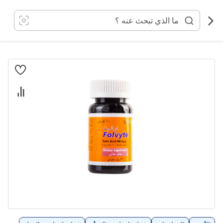
خطي
لى
لمحتوى
انتقل
إلى
النهاية
معرض
الصور
تخطي