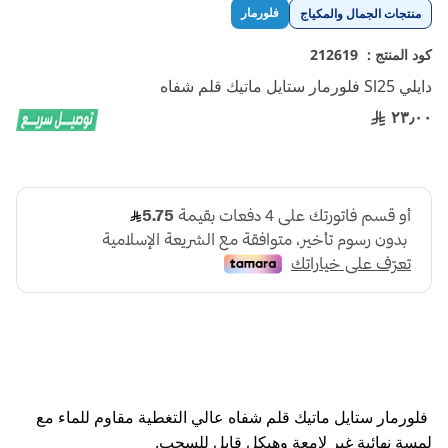
تخطي
فلورمار
منتجات الجمال والمكياج
إلى
بداية
كود المنتج :
212619
معرض
دايلي Sl25 فلورمار ستايل ماتيك قلم شفاه
الصور
٢٣٫٠٠
فلورمار ستايل ماتيك قلم شفاه عالي التغطية مقاوم للماء مع
لمسة نهائية غير لامعة وهيكل قابل للسحب.