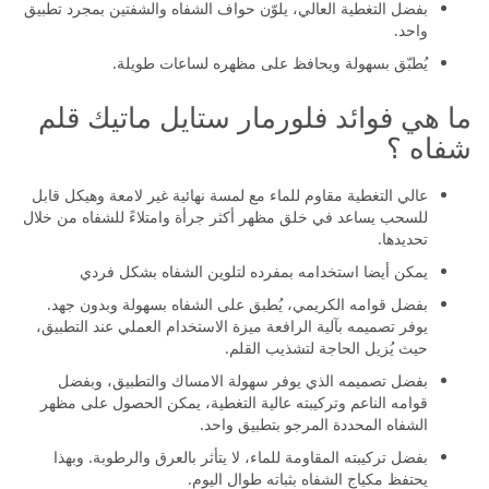
بفضل التغطية العالي، يلوّن حواف الشفاه والشفتين بمجرد تطبيق
واحد.
يُطبّق بسهولة ويحافظ على مظهره لساعات طويلة.
ما هي فوائد فلورمار ستايل ماتيك قلم
شفاه ؟
عالي التغطية مقاوم للماء مع لمسة نهائية غير لامعة وهيكل قابل
للسحب يساعد في خلق مظهر أكثر جرأة وامتلاءً للشفاه من خلال
تحديدها.
يمكن أيضا استخدامه بمفرده لتلوين الشفاه بشكل فردي
بفضل قوامه الكريمي، يُطبق على الشفاه بسهولة وبدون جهد.
يوفر تصميمه بآلية الرافعة ميزة الاستخدام العملي عند التطبيق،
حيث يُزيل الحاجة لتشذيب القلم.
بفضل تصميمه الذي يوفر سهولة الامساك والتطبيق، وبفضل
قوامه الناعم وتركيبته عالية التغطية، يمكن الحصول على مظهر
الشفاه المحددة المرجو بتطبيق واحد.
بفضل تركيبته المقاومة للماء، لا يتأثر بالعرق والرطوبة. وبهذا
يحتفظ مكياج الشفاه بثباته طوال اليوم.