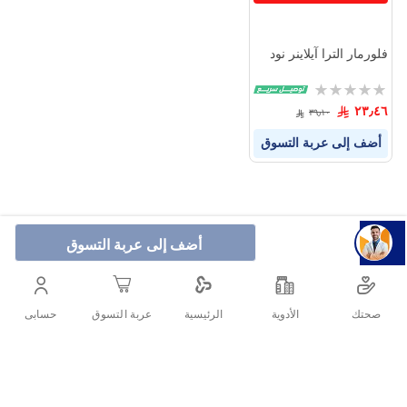
فلورمار الترا آيلاينر نود
Rating:
0%
٢٣٫٤٦
٣٩٫١٠
أضف إلى عربة التسوق
أضف إلى عربة التسوق
صحتك
الأدوية
حسابى
الرئيسية
عربة التسوق