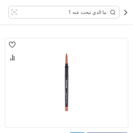
خطي
لى
لمحتوى
انتقل
إلى
النهاية
معرض
الصور