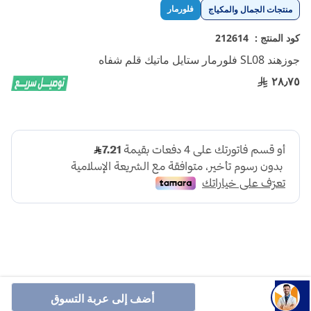
تخطي
فلورمار
منتجات الجمال والمكياج
إلى
بداية
كود المنتج :
212614
معرض
جوزهند SL08 فلورمار ستايل ماتيك قلم شفاه
الصور
٢٨٫٧٥
فلورمار ستايل ماتيك قلم شفاه عالي التغطية مقاوم للماء مع
أضف إلى عربة التسوق
لمسة نهائية غير لامعة وهيكل قابل للسحب.