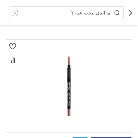
خطي
لى
لمحتوى
انتقل
إلى
النهاية
معرض
الصور