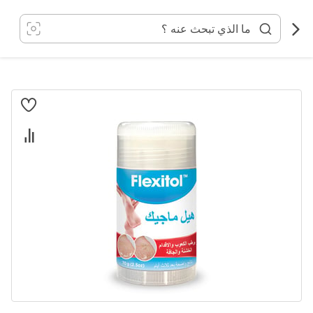
خطي
لى
لمحتوى
انتقل
إلى
النهاية
معرض
الصور