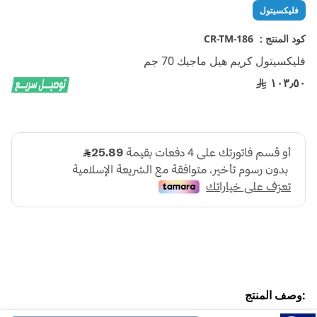
تخطي
فليكسيتول
إلى
بداية
كود المنتج :
CR-TM-186
معرض
فليكسيتول كريم هيل ماجيك 70 جم
الصور
١٠٣٫٥٠
:وصف المنتج