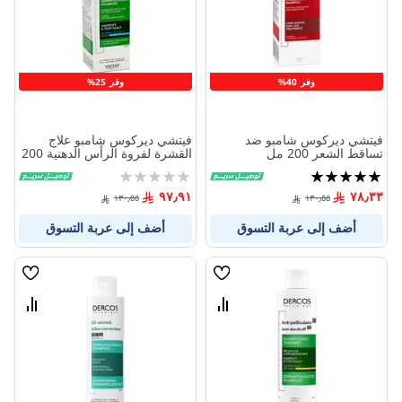
المنتجات
المنتج
وفر 40%
وفر 25%
فيتشي ديركوس شامبو ضد
فيتشي ديركوس شامبو علاج
تساقط الشعر 200 مل
القشرة لفروة الرأس الدهنية 200
مل
تقييم:
Rating:
0%
100%
٩٧٫٩١
٧٨٫٣٣
١٣٠٫٥٥
١٣٠٫٥٥
أضف إلى عربة التسوق
أضف إلى عربة التسوق
قائمة
قائمة
الامنيات
الامنيا
قارن
قارن
بين
بين
المنتجات
المنتج