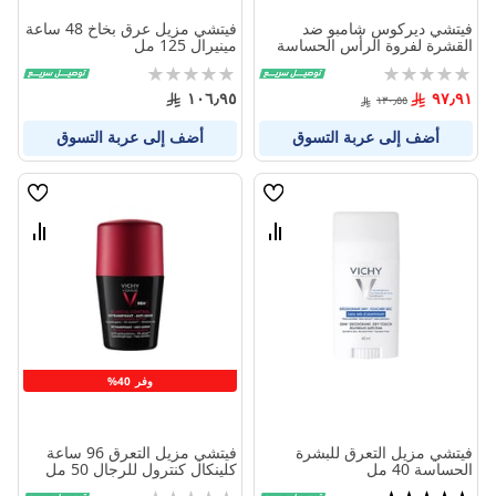
فيتشي ديركوس شامبو ضد
فيتشي مزيل عرق بخاخ 48 ساعة
القشرة لفروة الرأس الحساسة
مينيرال 125 مل
200 مل
Rating:
Rating:
0%
0%
١٠٦٫٩٥
٩٧٫٩١
١٣٠٫٥٥
أضف إلى عربة التسوق
أضف إلى عربة التسوق
قائمة
قائمة
الامنيات
الامنيا
قارن
قارن
بين
بين
المنتجات
المنتج
وفر 40%
فيتشي مزيل التعرق للبشرة
فيتشي مزيل التعرق 96 ساعة
الحساسة 40 مل
كلينكال كنترول للرجال 50 مل
تقييم:
Rating: