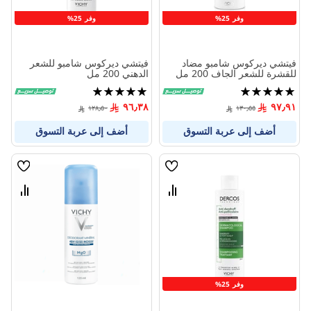
وفر 25%
وفر 25%
فيتشي ديركوس شامبو مضاد
فيتشي ديركوس شامبو للشعر
للقشرة للشعر الجاف 200 مل
الدهني 200 مل
تقييم:
تقييم:
100%
100%
٩٦٫٣٨
٩٧٫٩١
١٢٨٫٥٠
١٣٠٫٥٥
أضف إلى عربة التسوق
أضف إلى عربة التسوق
قائمة
قائمة
الامنيات
الامنيا
قارن
قارن
بين
بين
المنتجات
المنتج
وفر 25%