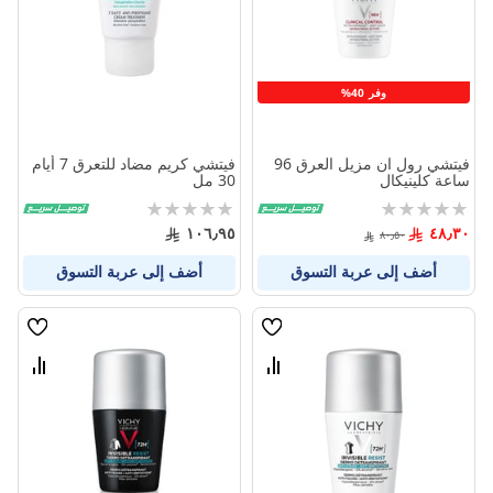
وفر 40%
فيتشي رول ان مزيل العرق 96
فيتشي كريم مضاد للتعرق 7 أيام
ساعة كلينيكال
30 مل
Rating:
Rating:
0%
0%
١٠٦٫٩٥
٤٨٫٣٠
٨٠٫٥٠
أضف إلى عربة التسوق
أضف إلى عربة التسوق
قائمة
قائمة
الامنيات
الامنيا
قارن
قارن
بين
بين
المنتجات
المنتج