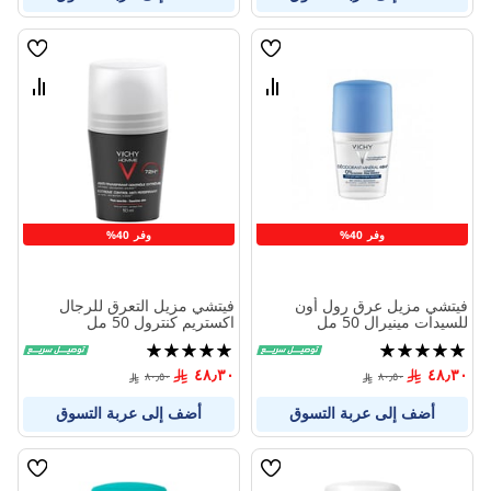
قائمة
قائمة
الامنيات
الامنيا
قارن
قارن
بين
بين
المنتجات
المنتج
وفر 40%
وفر 40%
فيتشي مزيل عرق رول أون
فيتشي مزيل التعرق للرجال
للسيدات مينيرال 50 مل
اكستريم كنترول 50 مل
تقييم:
تقييم:
100%
100%
٤٨٫٣٠
٤٨٫٣٠
٨٠٫٥٠
٨٠٫٥٠
أضف إلى عربة التسوق
أضف إلى عربة التسوق
قائمة
قائمة