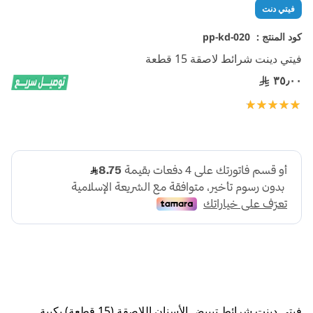
تخطي
فيتي دنت
إلى
بداية
كود المنتج :
pp-kd-020
معرض
فيتي دينت شرائط لاصقة 15 قطعة
الصور
٣٥٫٠٠
تقييم:
100
100
% of
فيتي دينت شرائط تبييض الأسنان اللاصقة (15 قطعة) بكيبة