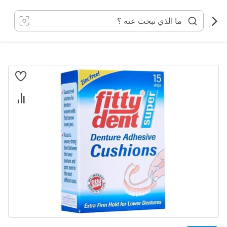
خطي
لى
لمحتوى
انتقل
إلى
النهاية
معرض
الصور