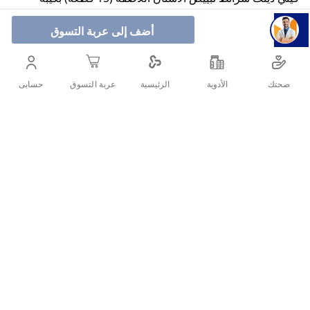
رقيقة تحتوي على بيروكسيد الكارباميد 10% لتنقية البقع
السطحية وتفتيح الأسنان بدرجة أو درجتين خلال 7–10 أيام. سهلة
أضف إلى عربة التسوق
التطبيق واللصق
صحتك
الأدوية
حسابى
الرئيسية
عربة التسوق
أنشرها :
التفاصيل
امنح ابتسامتك إشراقة احترافية في المنزل مع تي دينت شرائط تبييض
الأسنان اللاصقة (15 قطعة)، المصممة لتفتيح لون الأسنان بفعالية وسهولة
تطبيق.
المكونات الفعّالة: