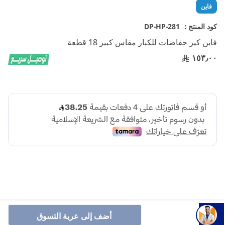
تخطي
فاين
إلى
بداية
كود المنتج :
DP-HP-281
معرض
فاين كير حفاضات للكبار مقاس كبير 18 قطعة
الصور
١٥٣٫٠٠
نسيج ناعم وقابل للتنفس لحماية البشرة وراحة فائقة.
أضف إلى عربة التسوق