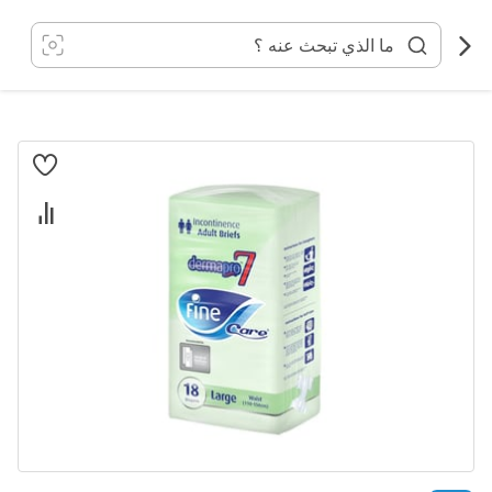
خطي
لى
لمحتوى
انتقل
إلى
النهاية
معرض
الصور