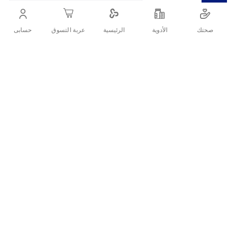
أنشرها :
صحتك
الأدوية
حسابى
الرئيسية
عربة التسوق
التفاصيل
فاين كير حفاضات للكبار مقاس كبير
18 قطعة
وصف المنتج:
حفاضات فاين كير للكبار مقاس كبير مصممة لتوفير راحة فائقة
وجفاف تام وحماية موثوقة للأشخاص الذين يعانون من حالات
السلس المتوسط إلى الشديد. مصنوعة من مواد ناعمة وقابلة
للتنفس تمنح البشرة راحة وحماية مثالية. بفضل تقنية الامتصاص
المتقدمة، تحتجز الرطوبة وتمنع الروائح غير المرغوبة، مما يمنح
المستخدم إحساسًا بالنظافة والثقة طوال اليوم.