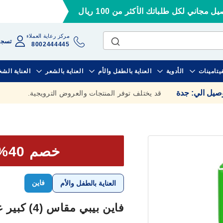
ل مجاني لكل طلباتك الأكثر من 100 ريال
مركز رعاية العملاء
تسجي
8002444445
فيتامينات
الأدوية
العناية بالطفل والأم
العناية بالشعر
العناية الش
وصيل الي
:
جدة
قد يختلف توفر المنتجات والعروض الترويجية.
خصم 40% علي الحبة الثانية
فاين
العناية بالطفل والأم
فاين بيبي مقاس (4) كبير عبوة جامبو 48 حفاضة