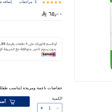
3
مراجعات
إضافة تق
تقييم:
100
100
% of
٦٥٫٠٠
حفاضات ناعمة ومريحة لتناسب طفلك تم
الكمية
أضف