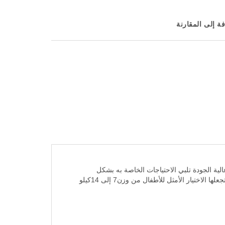
ة إلى المقارنة
لية الجودة تلبي الاحتياجات الخاصة به بشكل
مثالي. من بين الخيارات المميزة في السوق، تبرز حفاضات فاين بيبي رقم 4 كبيرة الحجم، التي تتسم بالكثير من الخصائص التي تجعلها الاختيار الأمثل للأطفال من وزن7 إلى 14كيلو