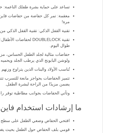
تساعد على حماية بشرة طفلك الناعمة: حف
معقمة: تمر كل حفاضة من حفاضات فاين ب
مرة!
تقنية القفل الذكي: تقنية القفل الذكي من
طوال اليوم.
حفاضات مثالية لجلد الطفل الحساس، مزودة
ولوشن البابونج الذي يرطب الجلد ويحميه م
تُناسب الأولاد والبنات الذين يتراوح وزنهم بين 7 و14 كيلو
تتميز الحفاضات بحواجز مانعة للتسرب تتن
يضمن مزيدًا من الراحة لبشرة الطفل.
وتأتي الحفاضات بجوانب مطاطية توفر راحة ت
ما إرشادات استخدام فاين ب
افتحي الحفاض وضعي الطفل على سطح 
قومي بلف الحفاض حول الطفل بحيث يغ