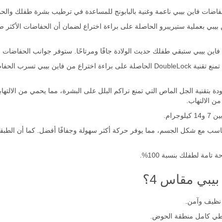
اضات فاين بيبي ناعمة وغنية بالبابونج للمساعدة في ترطيب بشرة طفلك والح
يبي بعملية ستيريبرو الحاصلة على براءة اختراع لضمان أن الحفاضات الأكث
 فاين بيبي ستبقي طفلك حديث الولادة جافًا ومرتاحًا. ستوفر جوانب الحفاضات ال
تقنية DOUBLELOCK لحفاضات الأطفال: تمنع تقنية DoubleLock الحاصلة على براءة اختراع
 بتقنية الجل الماص التي تمنع تراكم البلل على البشرة، مما يحمي من الالتها
ن الالتهاب.
جرام.
اسب مع شكل الجسم، مما يوفر حركة أكثر سهولة وجفافًا أفضل. كما أن الطبقة ا
امة لطفلك بنسبة 100%.
يبي مقاس 4؟
نظيف وآمن.
طي كامل منطقة الحوض.