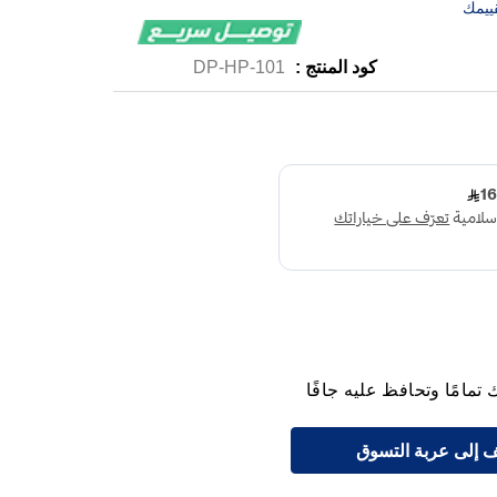
ييمك
كود المنتج :
DP-HP-101
امًا وتحافظ عليه جافًا
 إلى عربة التسوق