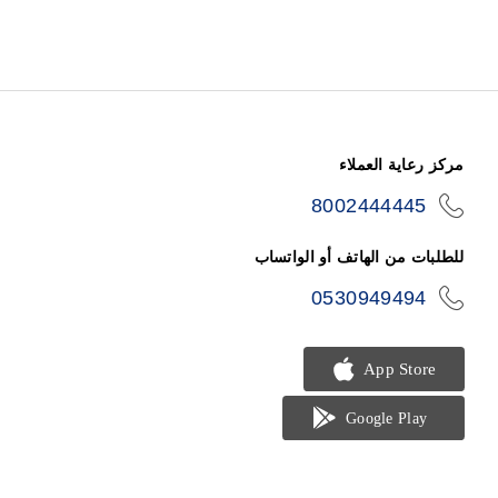
مركز رعاية العملاء
8002444445
icon-
phone
للطلبات من الهاتف أو الواتساب
0530949494
icon-
phone