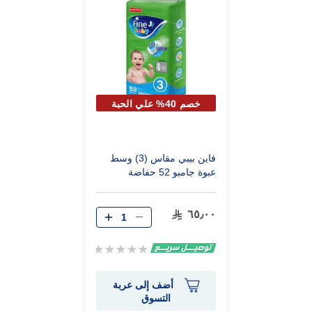
خصم 40% علي الحبة
الثانية
فاين بيبي مقاس (3) وسط
عبوة جامبو 52 حفاضة
٦٥٫٠٠
Rating:
0%
أضف إلى عربة
التسوق