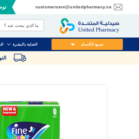
customercare@unitedpharmacy.sa
توصي
تخطي
إلى
المحتوى
جميع الأقسام
العناية بالبشرة
ال
الت
انتقل
إلى
النهاية
معرض
الصور