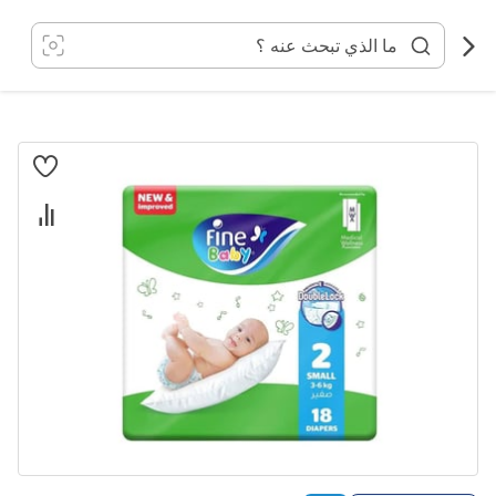
خطي
لى
لمحتوى
انتقل
إلى
النهاية
معرض
الصور