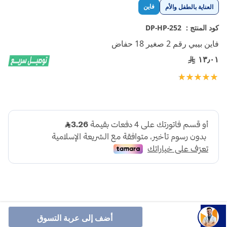
تخطي
فاين
العناية بالطفل والأم
إلى
بداية
كود المنتج :
DP-HP-252
معرض
فاين بيبي رقم 2 صغير 18 حفاض
الصور
١٣٫٠١
تقييم:
100
100
% of
أضف إلى عربة التسوق
حفاضات فاين بيبي للأطفال، الحجم الصغير رقم 2، تأتي في عبوة