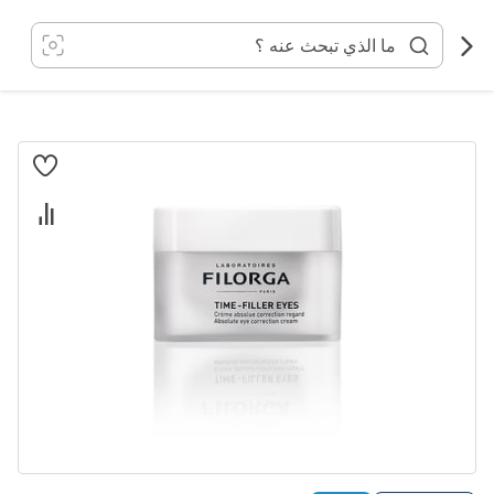
خطي
لى
لمحتوى
انتقل
إلى
النهاية
معرض
الصور