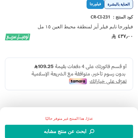
تخطي
فيلورجا
العناية بالبشرة
إلى
بداية
كود المنتج :
CR-CI-231
معرض
فيلورجا تايم فيلر آيز لمنطقة محيط العين ١٥ مل
الصور
٤٣٧٫٠٠
عذرًا، هذا المنتج غير متوفر حاليًا
:وصف المنتج
ابحث عن منتج مشابه