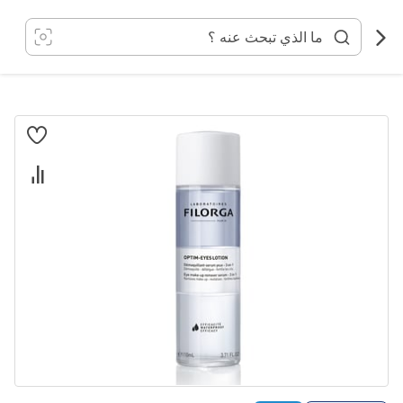
خطي
لى
لمحتوى
انتقل
إلى
النهاية
معرض
الصور