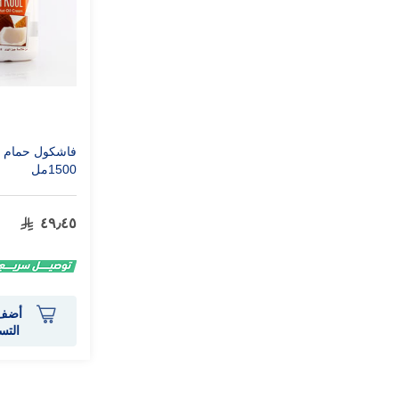
فاشكول حمام زي
1500مل
٤٩٫٤٥
أضف 
التس