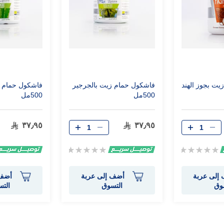
ت بجوز الهند
فاشكول حمام زيت بالجرجير
فاشكول حمام ز
500مل
500مل
٣٧٫٩٥
٣٧٫٩٥
Rating:
Rating:
0%
0%
إلى عربة
أضف إلى عربة
أضف 
وق
التسوق
الت