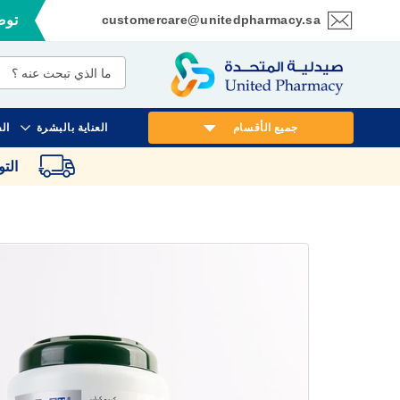
customercare@unitedpharmacy.sa
توصي
تخطي
إلى
المحتوى
جميع الأقسام
العناية بالبشرة
ال
الت
انتقل
إلى
النهاية
معرض
الصور