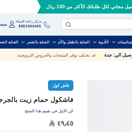
ل مجاني لكل طلباتك الأكثر من 100 ريال
مركز رعاية العملاء
تسجي
8002444445
فيتامينات
الأدوية
العناية بالطفل والأم
العناية بالشعر
العناية الش
وصيل الي
:
جدة
قد يختلف توفر المنتجات والعروض الترويجية.
فاش كول
فاشكول حمام زيت بالجرجير 500
كن الاول في تقييم هذا المنتج
٤٩٫٤٥