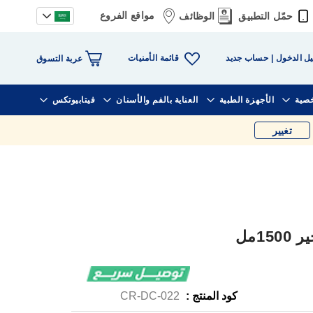
مواقع الفروع
حمّل التطبيق
الوظائف
قائمة الأمنيات
ل الدخول
حساب جديد
عربة التسوق
خصية
الأجهزة الطبية
العناية بالفم والأسنان
فيتابيوتكس
تغيير
1مل
كود المنتج :
CR-DC-022