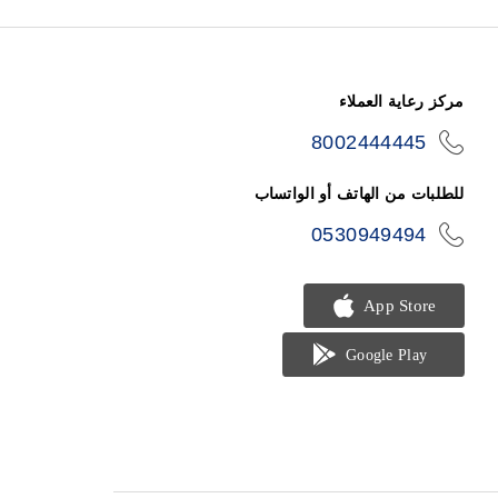
مركز رعاية العملاء
8002444445
icon-
phone
للطلبات من الهاتف أو الواتساب
0530949494
icon-
phone