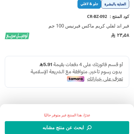
تخطي
جلو & لافلي
العناية بالبشرة
إلى
بداية
كود المنتج :
CR-BZ-092
معرض
فير اند لفلي كريم ماكس فيرنيس 100 جم
الصور
٢٣٫٥٨
عذرًا، هذا المنتج غير متوفر حاليًا
فير آند لفلي كريم ماكس فيرنس خبير التفتيح تحسين إشراقة
ابحث عن منتج مشابه
البشرة وتقليل مظهر البقع الداكنة وتفاوت اللون بتركيبة مناسبة