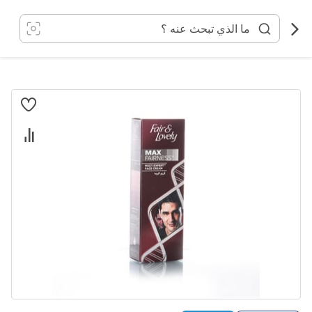
خطي
لى
لمحتوى
انتقل
إلى
النهاية
معرض
الصور