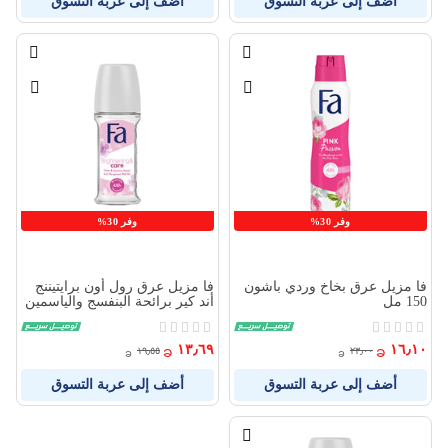
أضف إلى عربة التسوق
أضف إلى عربة التسوق
قائمة
قائمة
الامنيات
الامنيا
قارن
قارن
بين
بين
المنتجات
المنتج
وفر 30%
وفر 30%
فا مزيل عرق بخاخ وردي باشون
فا مزيل عرق رول أون برايتيننج
150 مل
أند كير برائحة البنفسج والياسمين
50 مل
Rating:
Rating:
0%
0%
١٣٫٦٩
١٦٫١٠
١٩٫٥٥
٢٣٫٠٠
أضف إلى عربة التسوق
أضف إلى عربة التسوق
قائمة