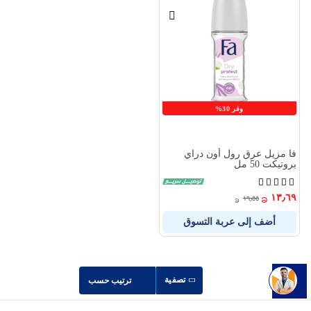
الامنيات
قارن
بين
المنتجات
وفر 30%
فا مزيل عرق رول أون دراي
بروتيكت 50 مل
تقييم:
100%
١٣٫٦٩
١٩٫٥٥
أضف إلى عربة التسوق
تصفية
ترتيب حسب