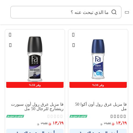
خطي
لى
لمحتوى
قائمة
قائمة
الامنيات
الامنيا
قارن
قارن
بين
بين
المنتجات
المنتج
وفر 30%
وفر 30%
فا مزيل عرق رول أون أكوا 50
فا مزيل عرق رول أون سبورت
مل
ريتشارج للرجال 50 مل
تقييم:
Rating:
0%
100%
١٣٫٦٩
١٣٫٦٩
١٩٫٥٥
١٩٫٥٥