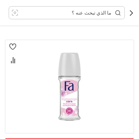
خطي
لى
لمحتوى
انتقل
إلى
النهاية
معرض
الصور