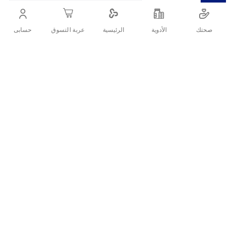
.فا مزيل عرق رول للتفتيح 50 مل جرب نضارة إضافية وعطور
صحتك
الأدوية
حسابى
الرئيسية
عربة التسوق
إضافية تدوم طويلاً
أنشرها :
التفاصيل
فا مضاد التعرق هو منتج خالي من الكحول وبرائحة منعشة يوفر
حماية كاملة من التعرق حتى 48 ساعة، يناسب الذكور ويتم
استعماله في حالات التعرق الشديد.
ما هو فا مضاد للتعرق رول أون؟
فا هو مضاد للتعرق الشديد.
يوفر حماية 48 ساعة من العرق.