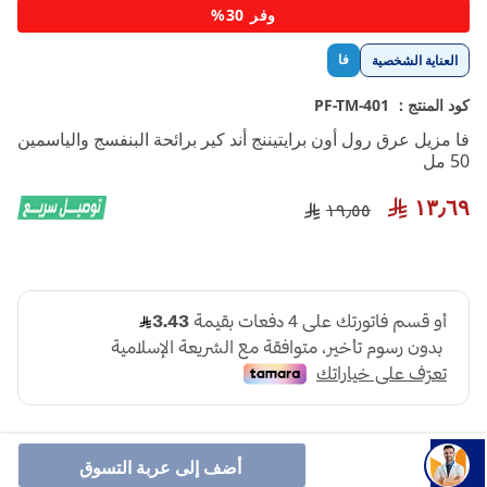
تخطي
وفر 30%
إلى
بداية
فا
العناية الشخصية
معرض
الصور
كود المنتج :
PF-TM-401
فا مزيل عرق رول أون برايتيننج أند كير برائحة البنفسج والياسمين
50 مل
١٣٫٦٩
١٩٫٥٥
أضف إلى عربة التسوق