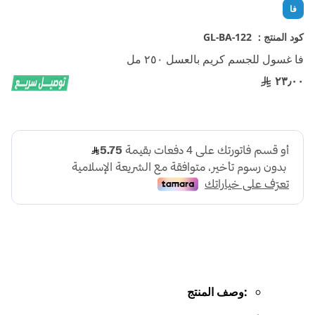
تخطي
فا
إلى
بداية
كود المنتج :
GL-BA-122
معرض
فا غسول للجسم كريم بالعسل ٢٥٠ مل
الصور
٢٣٫٠٠
:وصف المنتج