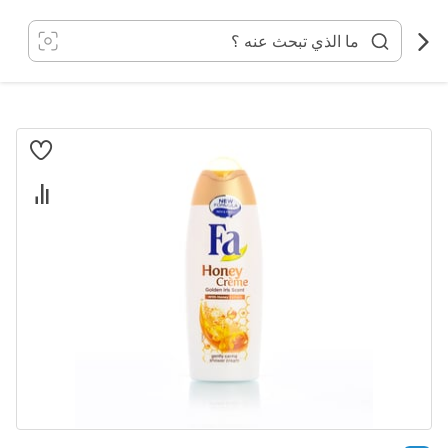
خطي
لى
لمحتوى
انتقل
إلى
النهاية
معرض
الصور