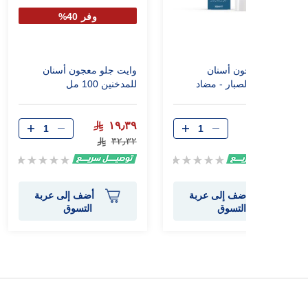
وفر 40%
ألودنت معجون أسنان
وايت جلو معجون أسنان
للمدخنين بالصبار - مضاد
للمدخنين 100 مل
للتصبغات (100 مل)
١٩٫٣٩
٣٢٫٨١
٣٢٫٣٢
Rating:
Rating:
0%
0%
أضف إلى عربة
أضف إلى عربة
التسوق
التسوق