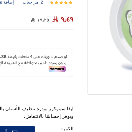
2
مراجعات
إضافة تق
تقييم:
100
100
% of
٩٫٤٩
١٧٫٢٥
ويوفر إحساسًا بالانتعاش.
الكمية