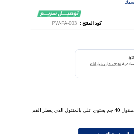
ييمك
كود المنتج :
PW-FA-003
ايڤا سموكرز بودرة تنظيف الأسنان بالمنتول 40 جم يحتوي على بالمنتول الذي يعطر الفم