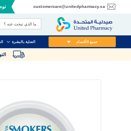
customercare@unitedpharmacy.sa
توصي
تخطي
إلى
المحتوى
جميع الأقسام
العناية بالبشرة
ال
الت
انتقل
إلى
النهاية
معرض
الصور