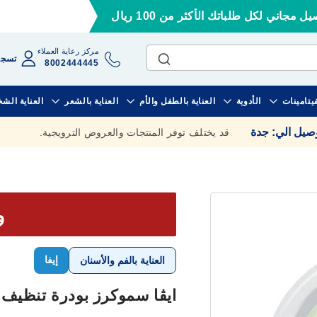
ل مجاني لكل طلباتك الأكثر من 100 ريال
مركز رعاية العملاء
تسجي
8002444445
فيتامينات
الأدوية
العناية بالطفل والأم
العناية بالشعر
العناية الش
وصيل الي
:
جدة
قد يختلف توفر المنتجات والعروض الترويجية.
وف
إيفا
العناية بالفم والأسنان
ايڤا سموكرز بودرة تنظيف الأس