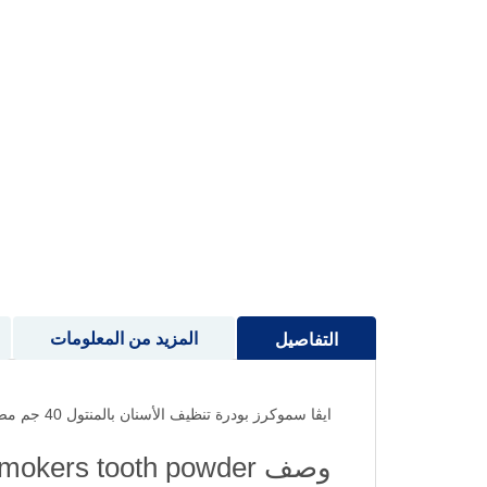
إلى
بداية
معرض
الصور
المزيد من المعلومات
التفاصيل
ايڤا سموكرز بودرة تنظيف الأسنان بالمنتول 40 جم مصممة لإزالة البلاك والبقع الناتجة عن التدخين.
وصف eva smokers tooth powder