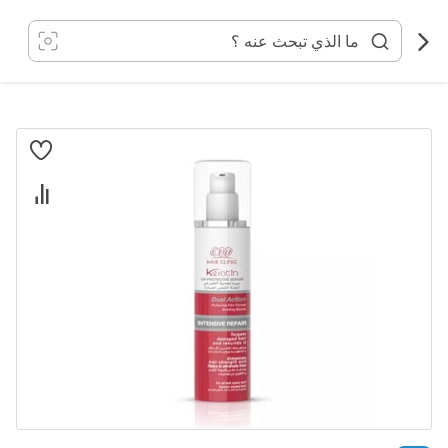
خطي
لى
لمحتوى
انتقل
إلى
النهاية
معرض
الصور