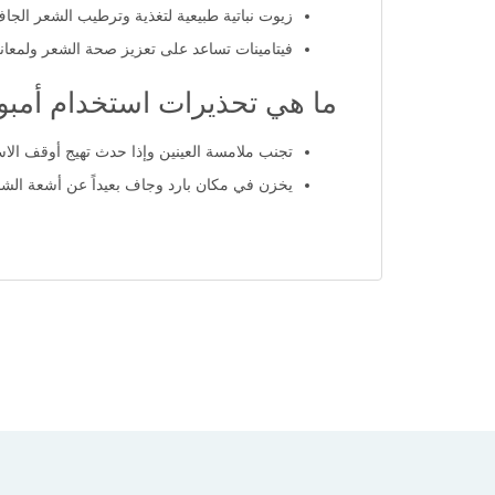
بروتينات الحرير لإصلاح الشعر التالف وتقويته
زيوت نباتية طبيعية لتغذية وترطيب الشعر الجا
فيتامينات تساعد على تعزيز صحة الشعر ولمعان
ما هي تحذيرات استخدام أمبول
تجنب ملامسة العينين وإذا حدث تهيج أوقف الاست
يخزن في مكان بارد وجاف بعيداً عن أشعة ال