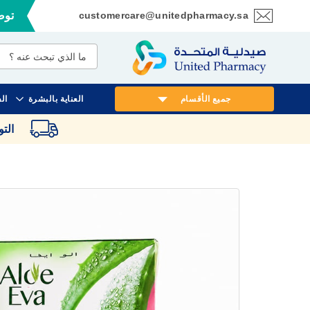
customercare@unitedpharmacy.sa
توصي
تخطي
إلى
المحتوى
جميع الأقسام
العناية بالبشرة
ال
الت
انتقل
إلى
النهاية
معرض
الصور