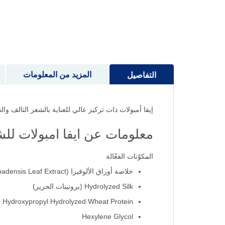
إلى
بداية
معرض
الصور
المزيد من المعلومات
التفاصيل
إيفا أمبولات ذات تركيز عالي للعناية بالشعر التالف و
معلومات عن ايفا امبولات لل
المكوّنات الفعّالة
خلاصة أوراق الألوفيرا (Aloe Barbadensis Leaf Extract)
Hydrolyzed Silk (بروتينات الحرير)
 Hydroxypropyl Hydrolyzed Wheat Protein