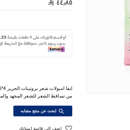
٤٤٫٨٥
من تساقط الشعر للشعر المجهد والم
ابحث عن منتج مشابه