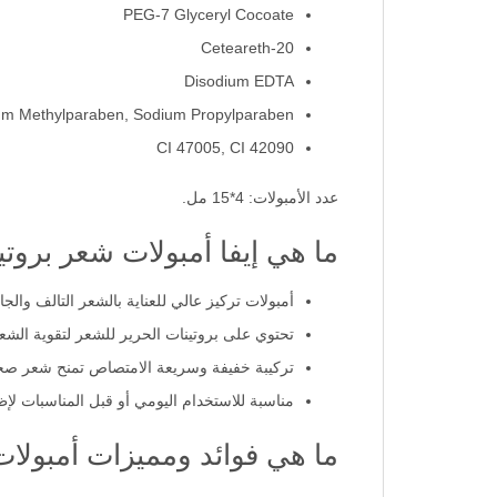
Hexylene Glycol
PEG-7 Glyceryl Cocoate
Ceteareth-20
Disodium EDTA
um Methylparaben, Sodium Propylparaben
CI 47005, CI 42090
عدد الأمبولات: 4*15 مل.
ما هي إيفا أمبولات شعر بروتينات ال
أمبولات تركيز عالي للعناية بالشعر التالف والج
تحتوي على بروتينات الحرير للشعر لتقوية الشع
تركيبة خفيفة وسريعة الامتصاص تمنح شعر صح
مناسبة للاستخدام اليومي أو قبل المناسبات ل
ما هي فوائد ومميزات أمبولات