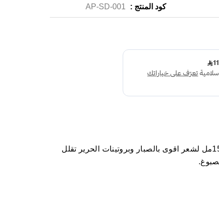
كود المنتج :
AP-SD-001
ايفا امبولات شعر بروتينات الحرير 4*15مل لشعر اقوى بالصبار وبروتينات الحرير تقلل
صبوغ.