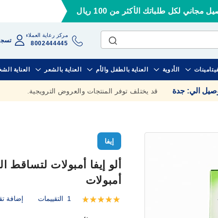
ل مجاني لكل طلباتك الأكثر من 100 ريال
مركز رعاية العملاء
تسجي
8002444445
فيتامينات
الأدوية
العناية بالطفل والأم
العناية بالشعر
العناية الش
وصيل الي
:
جدة
قد يختلف توفر المنتجات والعروض الترويجية.
إيفا
أمبولات
1
التقييمات
إضافة تق
تقييم:
100
100
% of