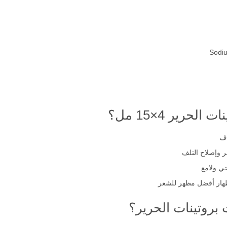
Sodi
حرير 4×15 مل؟
اف
ر وإصلاح التلف
ي ولامع
إظهار أفضل مظهر للشعر
 بروتينات الحرير؟