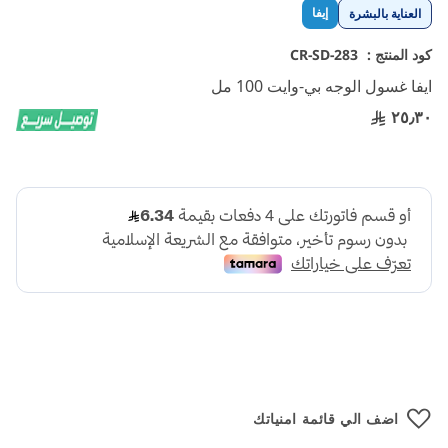
تخطي
إيفا
العناية بالبشرة
إلى
بداية
كود المنتج :
CR-SD-283
معرض
ايفا غسول الوجه بي-وايت 100 مل
الصور
٢٥٫٣٠
اضف الي قائمة امنياتك