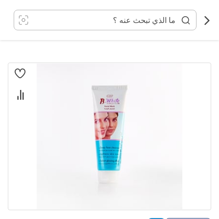
خطي
لى
لمحتوى
انتقل
إلى
النهاية
معرض
الصور