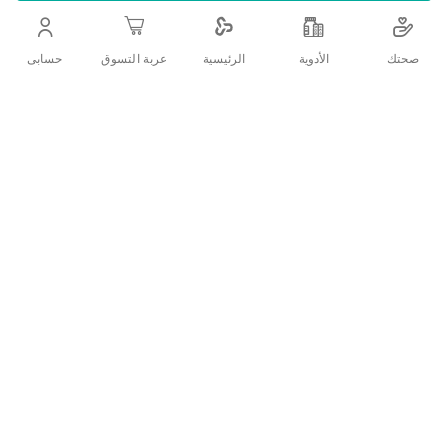
التفاصيل
صحتك
الأدوية
حسابى
الرئيسية
عربة التسوق
زيت شعر بالصبارلشعر اقوي وتركيبة تقلل من تساقط الشعر .للشعر
العادي
تقييمات العملاء
اكتب تقييم
منتجات ذات الصلة
قائمة
قائمة
الامنيات
الامنيات
قارن
قارن
بين
بين