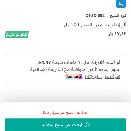
تخطي
إيفا
إلى
بداية
كود المنتج :
OI-SD-052
معرض
ألو إيفا زيت شعر بالصبار 200 مل
الصور
١٧٫٨٢
عذرًا، هذا المنتج غير متوفر حاليًا
اضف الي قائمة امنياتك
ابحث عن منتج مشابه