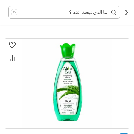
خطي
لى
لمحتوى
انتقل
إلى
النهاية
معرض
الصور