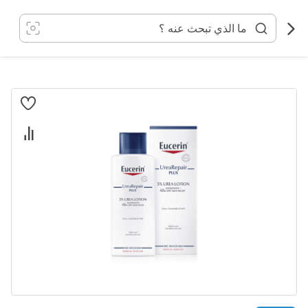
خطي
لى
لمحتوى
انتقل
إلى
النهاية
معرض
الصور