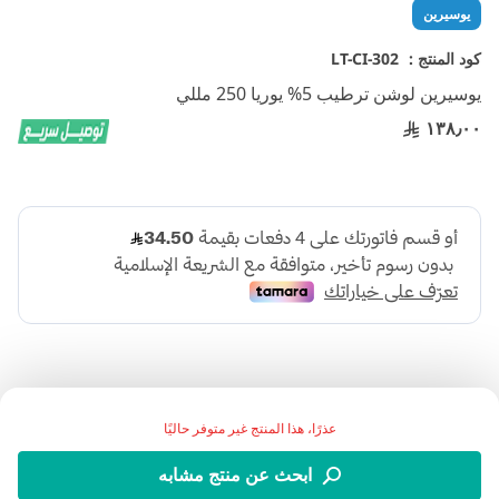
تخطي
يوسيرين
إلى
بداية
كود المنتج :
LT-CI-302
معرض
يوسيرين لوشن ترطيب 5% يوريا 250 مللي
الصور
١٣٨٫٠٠
عذرًا، هذا المنتج غير متوفر حاليًا
يوسيرين لوشن ترطيب للبشرة الجافة 5% يوريا يعزز عملية
ابحث عن منتج مشابه
تقشير الجلد الجاف لتصبح البشرة ناعمة الترطيب خصيصًا