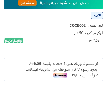
إلى
بداية
معرض
الأدوية
الصور
كود المنتج :
CR-CE-002
ابيكيور كريم 50جم
٦٥٫٠٠