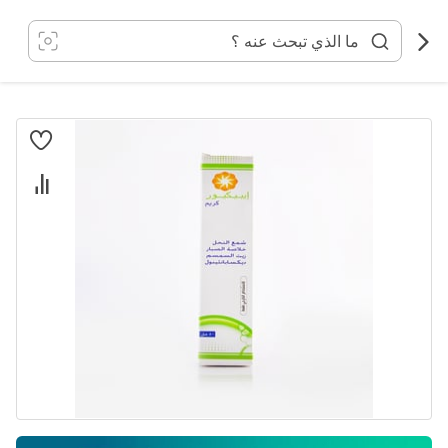
خطي
لى
لمحتوى
انتقل
إلى
النهاية
معرض
الصور
تخطي