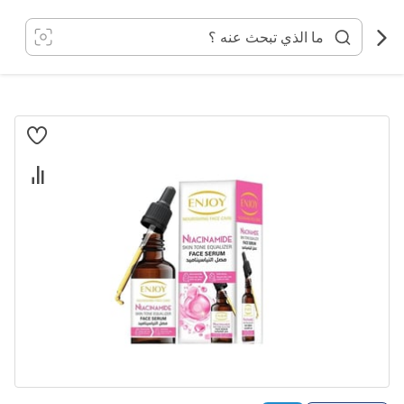
خطي
لى
لمحتوى
انتقل
إلى
النهاية
معرض
الصور