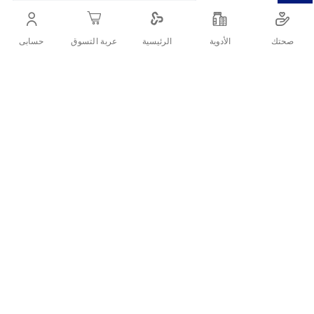
إشراقة طبيعية. مناسب لجميع أنواع البشرة.
صحتك
الأدوية
حسابى
الرئيسية
عربة التسوق
أنشرها :
التفاصيل
إنجوي نياسيناميد سيروم لتوحيد لون
البشرة – 50 مل
احصلي على بشرة مشرقة ومتجانسة مع
سيروم نياسيناميد من إنجوي
!
تركيبته الغنية بالنياسيناميد تساعد على تقليل البقع الداكنة، الاحمرار وآثار
الحبوب، مع تنقية المسام وتحسين ملمس البشرة. يمنح ترطيبًا عميقًا
ويزيد نضارة البشرة لتبدو أكثر نعومة وإشراقًا.
ما هي الفوائد الأساسية لسيروم
النياسيناميد من إنجوي؟