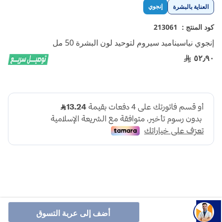
تخطي
إنجوي
العناية بالبشرة
إلى
بداية
كود المنتج :
213061
معرض
إنجوي نياسيناميد سيروم لتوحيد لون البشرة 50 مل
الصور
٥٢٫٩٠
سيروم نياسيناميد من إنجوي بتركيبة فعالة لتوحيد لون البشرة،
أضف إلى عربة التسوق
تقليل البقع الداكنة والاحمرار، تحسين ملمس البشرة وإضفاء