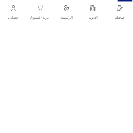
فانيليا منعشة. مناسبة لجميع مناطق الجسم والحساسة.
صحتك
الأدوية
حسابى
الرئيسية
عربة التسوق
أنشرها :
التفاصيل
استمتعي ببشرة ناعمة كالحرير مع
حلاوة إزالة الشعر بالفانيلا من إنجوي
.
تركيبة طبيعية 100% تعمل على إزالة الشعر من الجذور بفعالية خلال 3–5
دقائق، مع رائحة فانيليا منعشة تساعد على تهدئة البشرة وتجعل تجربتك
ممتعة.
ما هي حلاوة إزالة الشعر بالفانيلا من
إنجوي؟
هي حلاوة طبيعية لإزالة الشعر الزائد من مختلف مناطق الجسم، تحتوي
على خلاصة الفانيلا التي تضفي رائحة لطيفة وناعمة على البشرة وتقلل