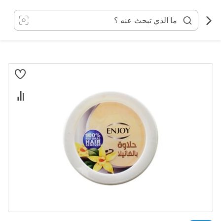
خطي
لى
لمحتوى
انتقل
إلى
النهاية
معرض
الصور