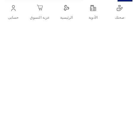
صحتك
الأدوية
حسابى
الرئيسية
عربة التسوق
أنشرها :
الأسئلة الشائعة حول المنتج
التفاصيل
يمنح توازن مثالي بعدم إثقال جذور الشعر و تغذية الأطراف.
ما مميزات الفيف شامبو اكسترا
اورديناري للشعر الجاف 700مل؟
يغذي الشعر العادي إلى الجاف دون إثقاله.
يحتوي على 6 زيوت من خلاصات الزهور لتغذية عميقة.
ينظف الشعر بلطف دون تجفيفه.