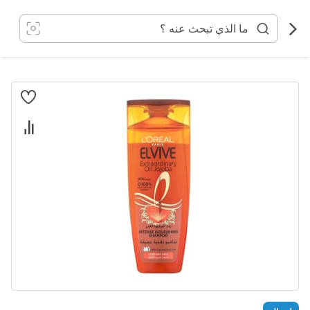
خطي
لى
لمحتوى
انتقل
إلى
النهاية
معرض
الصور
تخطي