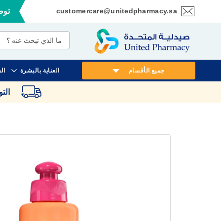
customercare@unitedpharmacy.sa
توصي
تخطي
إلى
المحتوى
جميع الأقسام
العناية بالبشرة
ال
الت
انتقل
إلى
النهاية
معرض
الصور