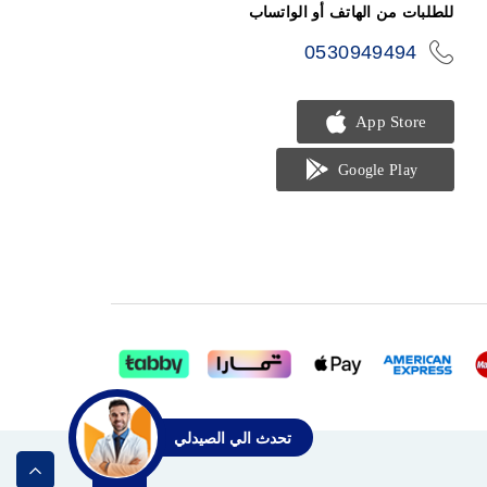
للطلبات من الهاتف أو الواتساب
0530949494
icon-
phone
تحدث الي الصيدلي