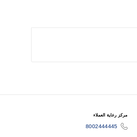
مركز رعاية العملاء
8002444445
icon-
phone