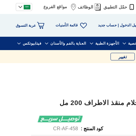
مواقع الفروع
حمّل التطبيق
الوظائف
قائمة الأمنيات
ل الدخول
حساب جديد
عربة التسوق
خصية
الأجهزة الطبية
العناية بالفم والأسنان
فيتابيوتكس
تغيير
منقذ الاطراف 200 مل
كود المنتج :
CR-AF-458