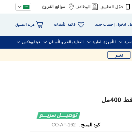
مواقع الفروع
حمّل التطبيق
الوظائف
قائمة الأمنيات
ل الدخول
حساب جديد
عربة التسوق
خصية
الأجهزة الطبية
العناية بالفم والأسنان
فيتابيوتكس
تغيير
4مل
كود المنتج :
CO-AF-162