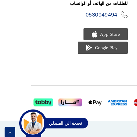
للطلبات من الهاتف أو الواتساب
0530949494
icon-
phone
تحدث الي الصيدلي