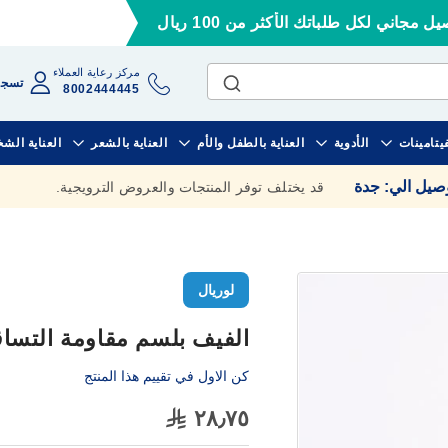
ل مجاني لكل طلباتك الأكثر من 100 ريال
مركز رعاية العملاء
تسجي
8002444445
فيتامينات
الأدوية
العناية بالطفل والأم
العناية بالشعر
العناية الش
وصيل الي
:
جدة
قد يختلف توفر المنتجات والعروض الترويجية.
لوريال
الفيف بلسم مقاومة التساقط 00
كن الاول في تقييم هذا المنتج
٢٨٫٧٥