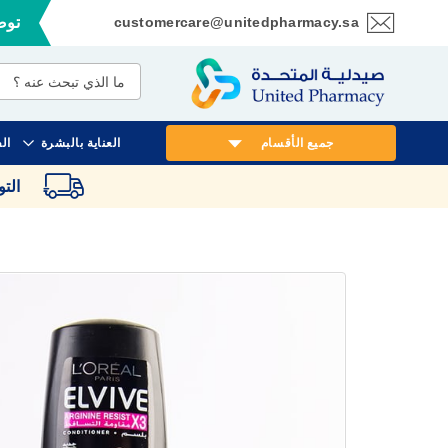
customercare@unitedpharmacy.sa
توصي
تخطي
إلى
المحتوى
جميع الأقسام
العناية بالبشرة
ال
الت
انتقل
إلى
النهاية
معرض
الصور