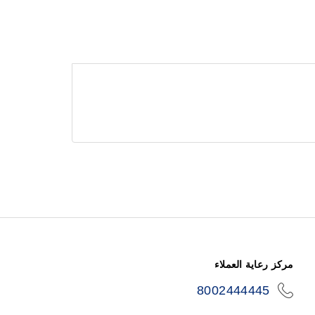
مركز رعاية العملاء
8002444445
icon-
phone