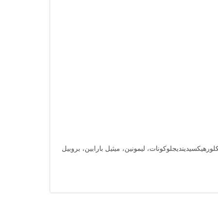
ورهيكسيدينديجلوكونات، ليمونين، ميثيل بارابين، بروبيل