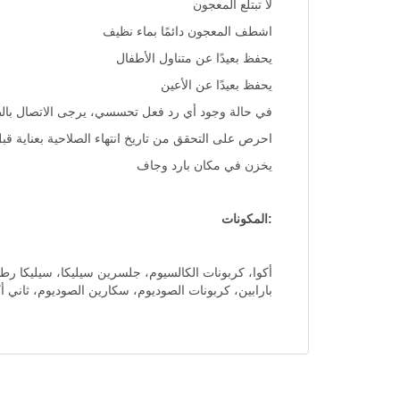
لا تبتلع المعجون
اشطف المعجون دائمًا بماء نظيف
يحفظ بعيدًا عن متناول الأطفال
يحفظ بعيدًا عن الأعين
في حالة وجود أي رد فعل تحسسي، يرجى الاتصال بال
احرص على التحقق من تاريخ انتهاء الصلاحية بعناية قب
يخزن في مكان بارد وجاف
:المكونات
أكوا، كربونات الكالسيوم، جلسرين سيليكا، سيليكا رطبة
بارابين، كربونات الصوديوم، سكارين الصوديوم، ثاني أكس