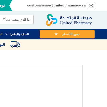
customercare@unitedpharmacy.sa
توصي
تخطي
إلى
المحتوى
جميع الأقسام
العناية بالبشرة
ال
الت
انتقل
إلى
النهاية
معرض
الصور