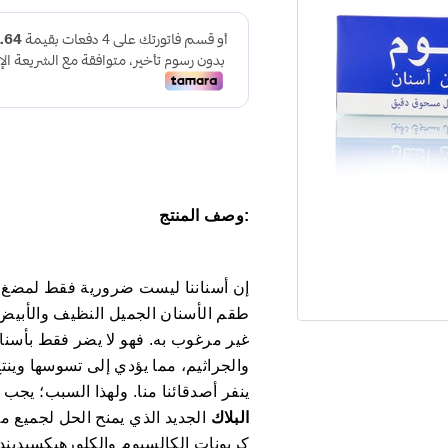
:وصف المنتج
إن أسناننا ليست ضرورية فقط لمضغ الط
طقم الأسنان الجميل النظيف والأبيض جذا
غير مرغوب به. فهو لا يضر فقط بأسنان
والجراثيم، مما يؤدي إلى تسوسها وينتح 
ينفر أصدقائنا منا. ولهذا السبب؛ يجب
البلاك
الجديد الذي يمنح الحل لجميع مش
كربونات الكالسيوم والكلورهيكسيدينديج