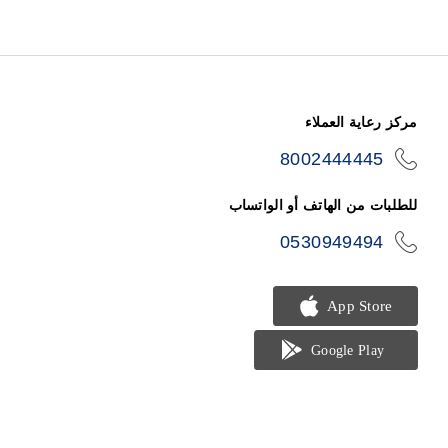
مركز رعاية العملاء
8002444445
icon-
phone
للطلبات من الهاتف أو الواتساب
0530949494
icon-
phone