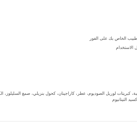
طبيب الخاص بك على الفور
ل الاستخدام
، كبريتات لوريل الصوديوم، عطر، كاراجينان، كحول بنزيلي، صمغ السليلوز، الكل
يد التيتانيوم