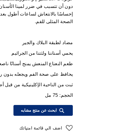
دون أن تتسبب في ضرر لمينا الأسنان ال
إحساسًا بالانتعاش لساعات أطول بعد
الصحة المثلى للفم.
مضاد لطبقة البلاك والجير
يحمي أسناننا ولثتنا من الجراثيم
طعم النعناع المنعش يمنح أسنانًا ناصع
يحافظ على صحة الفم ويجعله بدون را
ثبت من الناحية الإكلينيكية من قبل أط
الحجم: 75 مل
ابحث عن منتج مشابه
اضف الي قائمة امنياتك