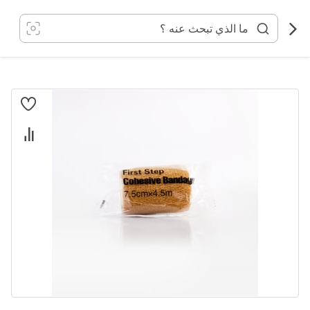
خطي
لى
لمحتوى
انتقل
إلى
النهاية
معرض
الصور