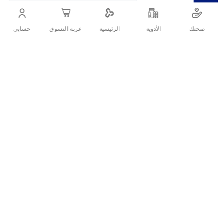
التفاصيل
صحتك
الأدوية
حسابى
الرئيسية
عربة التسوق
رباط ضاغط لشد العضلات
تقييمات العملاء
اكتب تقييم
منتجات ذات الصلة
قائمة
قائمة
الامنيات
الامنيات
قارن
قارن
بين
بين
المنتجات
المنتجات