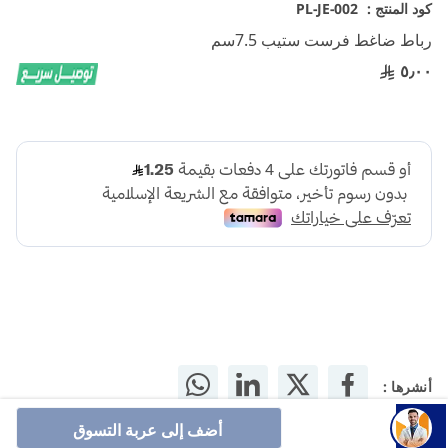
تخطي
كود المنتج :
PL-JE-002
إلى
رباط ضاغط فرست ستيب 7.5سم
بداية
معرض
٥٫٠٠
الصور
أنشرها :
أضف إلى عربة التسوق