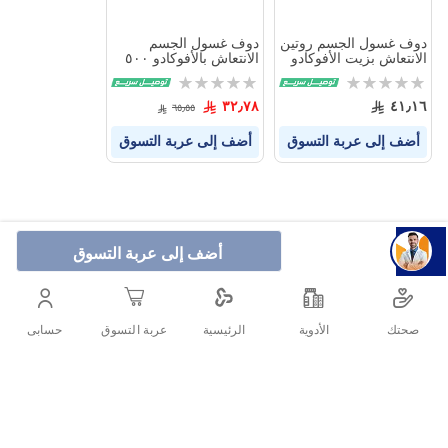
دوف غسول الجسم روتين
دوف غسول الجسم
الانتعاش بزيت الأفوكادو
الانتعاش بالأفوكادو ٥٠٠
وخلاصة الكلندولا 250 مل
مل
Rating:
Rating:
+ ليفة مجانًا
0%
0%
٣٢٫٧٨
٤١٫١٦
٦٥٫٥٥
أضف إلى عربة التسوق
أضف إلى عربة التسوق
أضف إلى عربة التسوق
صحتك
الأدوية
حسابى
الرئيسية
عربة التسوق