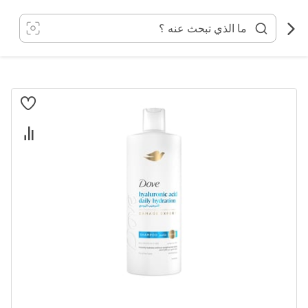
خطي
لى
لمحتوى
انتقل
إلى
النهاية
معرض
الصور