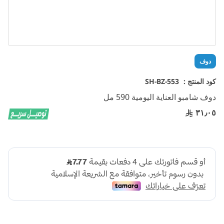
تخطي
دوف
إلى
بداية
كود المنتج :
SH-BZ-553
معرض
دوف شامبو العناية اليومية 590 مل
الصور
٣١٫٠٥