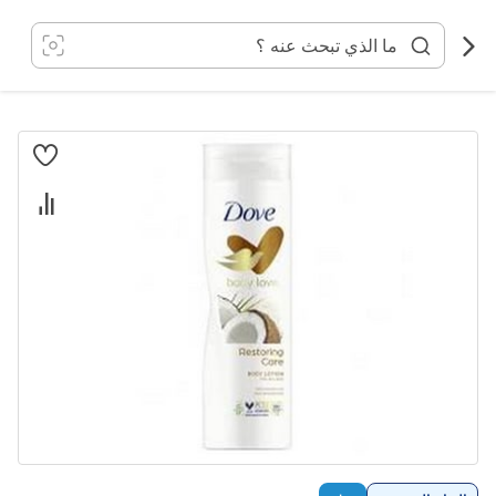
خطي
لى
لمحتوى
انتقل
إلى
النهاية
معرض
الصور
تخطي