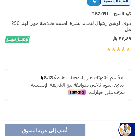
دوف
العناية الشخصية
إلى
بداية
كود المنتج :
LT-BZ-091
معرض
دوف لوشن ريتوال لتجديد بشرة الجسم بخلاصة جوز الهند 250
الصور
مل
٣٢٫٤٩
تقييم:
100
100
% of
أضف إلى عربة التسوق