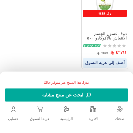
وفر 35%
دوف غسول الجسم
الانتعاش بالأفوكادو ٥٠٠
مل
Rating:
0%
٤٢٫٦١
٦٥٫٥٥
أضف إلى عربة التسوق
عذرًا، هذا المنتج غير متوفر حاليًا
ابحث عن منتج مشابه
صحتك
الأدوية
حسابى
الرئيسية
عربة التسوق