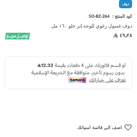
تخطي
دوف
إلى
بداية
كود المنتج :
SO-BZ-264
معرض
دوف غسول رغوي للوجه إنر جلو ١٦٠ مل
الصور
٤٩٫٢٨
اضف الي قائمة امنياتك