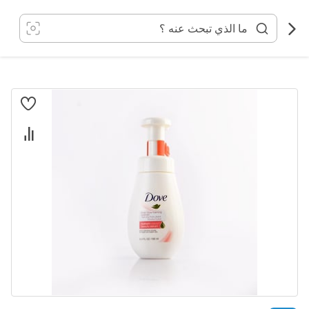
خطي
لى
لمحتوى
انتقل
إلى
النهاية
معرض
الصور