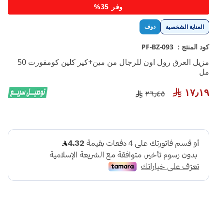
تخطي
وفر 35%
إلى
بداية
دوف
العناية الشخصية
معرض
الصور
كود المنتج :
PF-BZ-093
مزيل العرق رول اون للرجال من مين+كير كلين كومفورت 50
مل
١٧٫١٩
٢٦٫٤٥