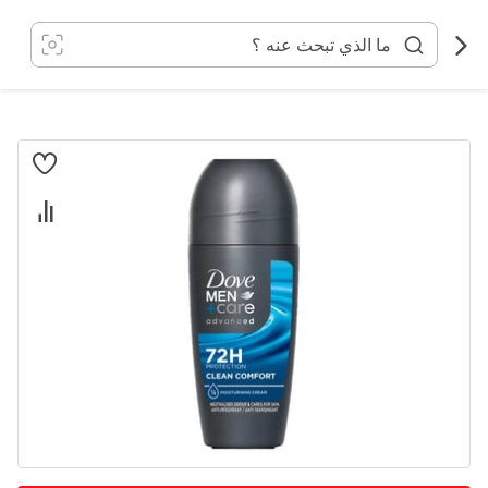
خطي
لى
لمحتوى
انتقل
إلى
النهاية
معرض
الصور