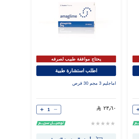
يحتاج موافقة طبيب لصرفه
اطلب استشارة طبية
اماجليم 3 مجم 30 قرص
الكمية
٢٣٫٦٠
Rating:
0%