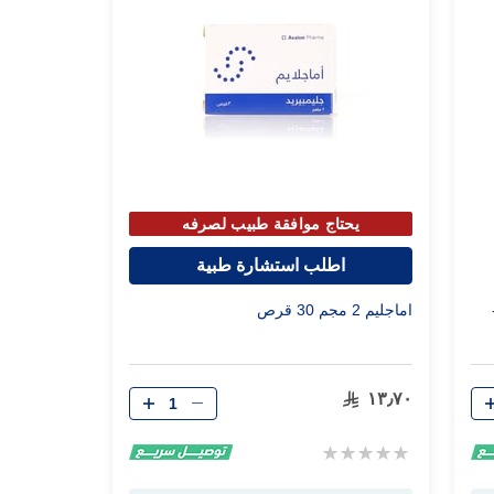
يحتاج موافقة طبيب لصرفه
اطلب استشارة طبية
س 260 -
اماجليم 2 مجم 30 قرص
الكمية
١٣٫٧٠
Rating:
0%