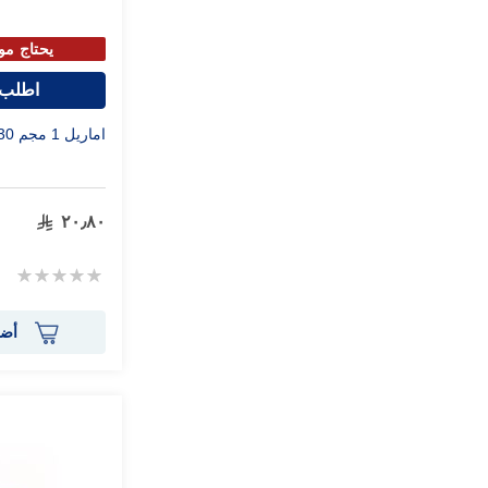
يحتاج مو
اطلب 
اماريل 1 مجم 30 قرص
٢٠٫٨٠
Rating:
0%
أضف