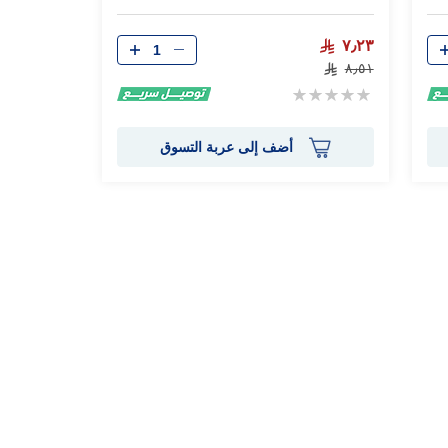
الكمية
٧٫٢٣
٨٫٥١
Rating:
0%
أضف إلى عربة التسوق