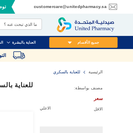
customercare@unitedpharmacy.sa
توصي
تخطي
إلى
المحتوى
جميع الأقسام
العناية بالبشرة
ال
الت
الرئيسية
للعناية بالسكري
للعناية بال
مصنف بواسطة:
سعر
الاعلي
الاقل