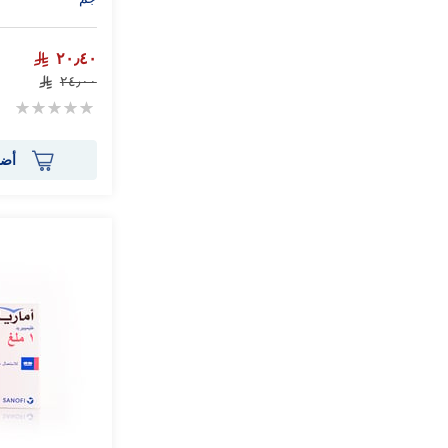
٢٠٫٤٠
٢٤٫٠٠
Rating:
0%
أضف