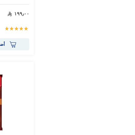
١٩٩٫٠٠
تقييم:
100%
أضف