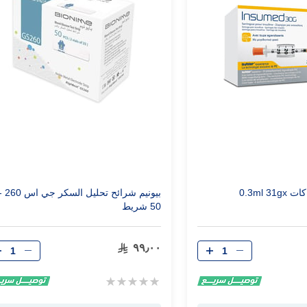
0.3ml 
بيونيم شرائح تحليل السكر جي ا
50 شريط
الكمية
الكمية
٩٩٫٠٠
Rating:
0%