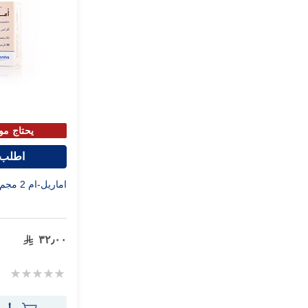
يحتاج مو
اطلب 
اماريل-ام 2 مجم/500 مجم 30 قرص
٣٢٫٠٠
Rating:
0%