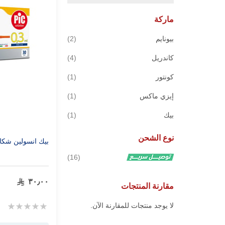
ماركة
قطع
بيونايم
2
قطع
كاندريل
4
قطعة
كونتور
1
قطعة
إيزي ماكس
1
قطعة
بيك
1
نوع الشحن
بيك انسولين شكاكات 31gx
قطع
16
٣٠٫٠٠
مقارنة المنتجات
Rating:
لا يوجد منتجات للمقارنة الآن.
0%