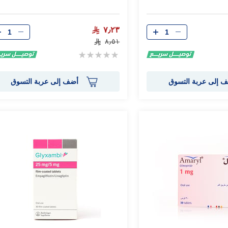
الكمية
الكمية
٧٫٢٣
٨٫٥١
Rating:
0%
 إلى عربة التسوق
أضف إلى عربة التسوق