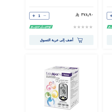
الكمية
٣٧٨٫٩٠
Rating:
0%
أضف إلى عربة التسوق