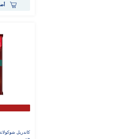
أضف
جم