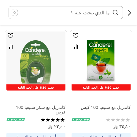
خطي
لى
لمحتوى
قائمة
قائمة
الامنيات
الامنيا
قارن
قارن
بين
بين
المنتجات
المنتج
خصم 30% علي الحبة الثانية
خصم 30% علي الحبة الثانية
كاندريل مع ستيفيا 100 كيس
كاندريل مع سكر ستيفيا 100
قرص
Rating:
تقييم:
100%
0%
٢٢٫٠٠
٣٤٫١٠