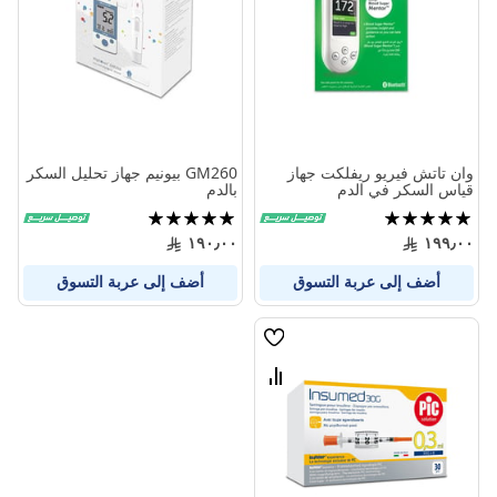
المنتجات
المنتج
وان تاتش فيريو ريفلكت جهاز
GM260 بيونيم جهاز تحليل السكر
قياس السكر في الدم
بالدم
تقييم:
تقييم:
100%
100%
١٩٠٫٠٠
١٩٩٫٠٠
أضف إلى عربة التسوق
أضف إلى عربة التسوق
قائمة
الامنيات
قارن
بين
المنتجات