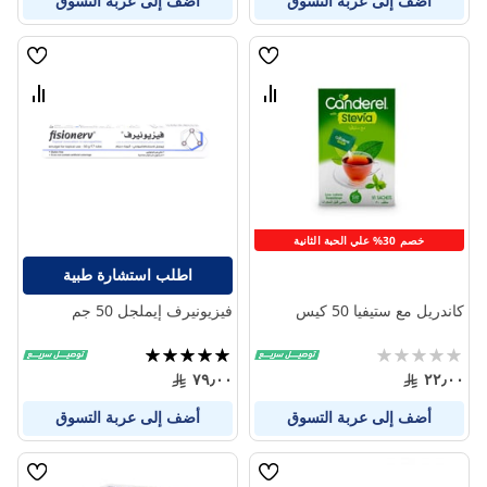
أضف إلى عربة التسوق
أضف إلى عربة التسوق
قائمة
قائمة
الامنيات
الامنيا
قارن
قارن
بين
بين
المنتجات
المنتج
خصم 30% علي الحبة الثانية
اطلب استشارة طبية
كاندريل مع ستيفيا 50 كيس
فيزيونيرف إيملجل 50 جم
Rating:
تقييم:
100%
0%
٧٩٫٠٠
٢٢٫٠٠
أضف إلى عربة التسوق
أضف إلى عربة التسوق
قائمة
قائمة