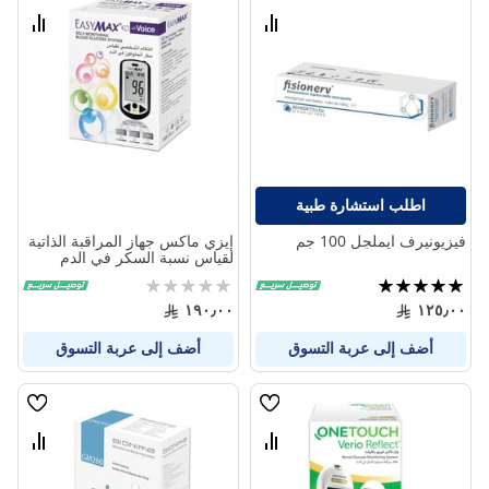
الامنيات
الامنيا
قارن
قارن
بين
بين
المنتجات
المنتج
اطلب استشارة طبية
فيزيونيرف ايملجل 100 جم
إيزي ماكس جهاز المراقبة الذاتية
لقياس نسبة السكر في الدم
تقييم:
Rating:
0%
100%
١٩٠٫٠٠
١٢٥٫٠٠
أضف إلى عربة التسوق
أضف إلى عربة التسوق
قائمة
قائمة
الامنيات
الامنيا
قارن
قارن
بين
بين