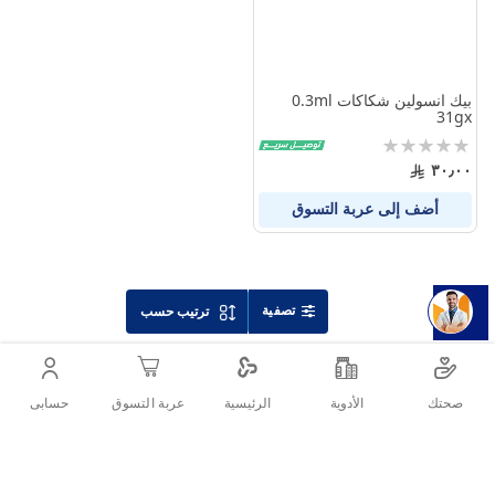
بيك انسولين شكاكات 0.3ml
31gx
Rating:
0%
٣٠٫٠٠
أضف إلى عربة التسوق
تصفية
ترتيب حسب
صحتك
الأدوية
حسابى
الرئيسية
عربة التسوق