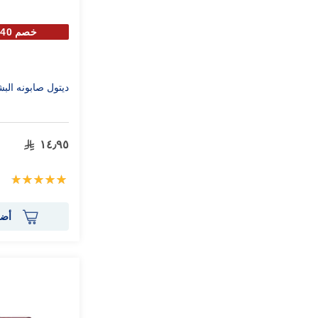
خصم 40% علي الحبة الثانية
ديتول صابونه البشرة
١٤٫٩٥
تقييم:
100%
أضف