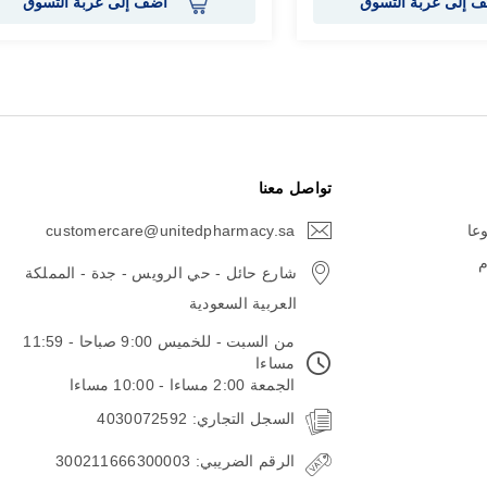
 إلى عربة التسوق
أضف إلى عربة التسوق
تواصل معنا
وعا
customercare@unitedpharmacy.sa
icon-
email
م
شارع حائل - حي الرويس - جدة - المملكة
العربية السعودية
من السبت - للخميس 9:00 صباحا - 11:59
مساءا
الجمعة 2:00 مساءا - 10:00 مساءا
السجل التجاري: 4030072592
الرقم الضريبي: 300211666300003