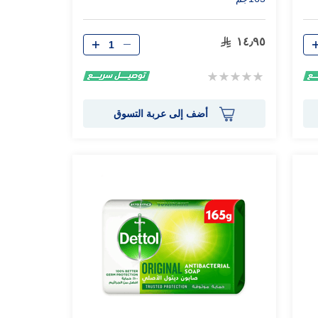
الكمية
١٤٫٩٥
Rating:
0%
أضف إلى عربة التسوق