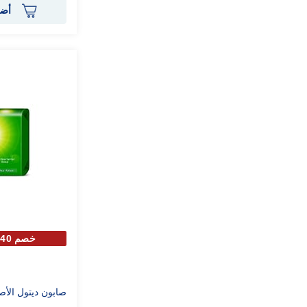
أضف
خصم 40% علي الحبة الثانية
صابون ديتول الأصلي 20