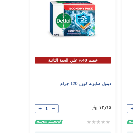
خصم 40% علي الحبة الثانية
ديتول صابونة كوول 120 جرام
الكمية
١٢٫٦٥
Rating:
0%