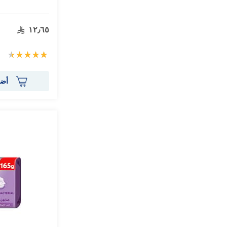
١٢٫٦٥
تقييم:
95%
أضف