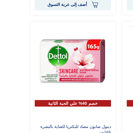
أضف إلى عربة التسوق
خصم 40% علي الحبة الثانية
ديتول صابون مضاد للبكتريا للعناية بالبشرة
165جم