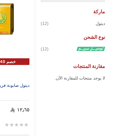
ماركة
قطع
ديتول
12
نوع الشحن
قطع
12
خصم 40% علي الحبة الثانية
مقارنة المنتجات
لا يوجد منتجات للمقارنة الآن.
ديتول صابونة فريش 120 
١٢٫٦٥
Rating:
0%