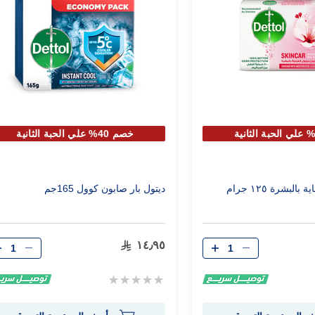
خصم 40% علي الحبة الثانية
البشرة ١٢٥ جرام
ديتول بار صابون كوول 165جم
الكمية
الكمية
١٤٫٩٥
Rating:
0%