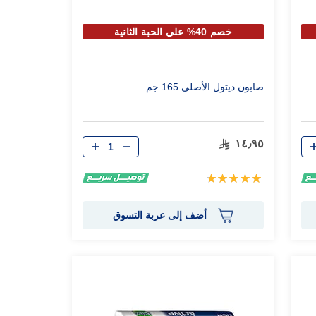
خصم 40% علي الحبة الثانية
صابون ديتول الأصلي 165 جم
الكمية
١٤٫٩٥
تقييم:
100%
أضف إلى عربة التسوق