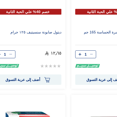
خصم 40% علي الحبة الثانية
 الحساسة 165 جم
ديتول صابونة سنسيتيف ١٢٥ جرام
الكمية
الكمية
١٢٫٦٥
Rating:
0%
 إلى عربة التسوق
أضف إلى عربة التسوق