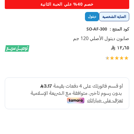
تخطي
خصم 40% علي الحبة الثانية
إلى
بداية
ديتول
العناية الشخصية
معرض
الصور
كود المنتج :
SO-AF-300
صابون ديتول الأصلي 120 جم
١٢٫٦٥
تقييم:
100
95
% of