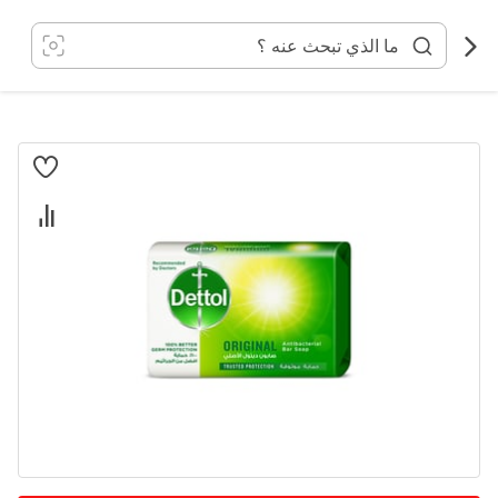
خطي
لى
لمحتوى
انتقل
إلى
النهاية
معرض
الصور