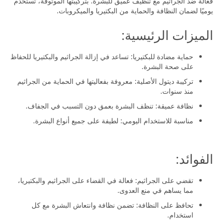
فعالة ضد الجراثيم مع تنظيف عميق للبشرة. بتركيبتها الموثوقة، تُستخدم
يوميًا لضمان النظافة والحماية من البكتيريا والميكروبات.
الميزات الرئيسية:
حماية مضادة للبكتيريا: تساعد في إزالة الجراثيم والبكتيريا للحفاظ
على صحة البشرة.
تركيبة ديتول الأصلية: معروفة بفعاليتها في الحماية من الجراثيم
منذ سنوات.
نظافة عميقة: تنظف البشرة بعمق دون التسبب في الجفاف.
مناسبة للاستخدام اليومي: لطيفة على جميع أنواع البشرة.
الفوائد:
تقضي على الجراثيم: فعالة في القضاء على الجراثيم والبكتيريا،
مما يساهم في منع العدوى.
تحافظ على النظافة: تضمن نظافة وانتعاش البشرة مع كل
استخدام.