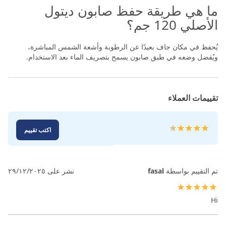
ما هي طريقة حفظ صابون ديتول
الأصلي 120 جم؟
يُحفظ في مكان جاف بعيدًا عن الرطوبة وأشعة الشمس المباشرة،
ويُفضل وضعه في طبق صابون يسمح بتصريف الماء بعد الاستخدام.
تقييمات العملاء
تقييم:
اكتب تقييم
100
95
% of
تم التقييم بواسطة
fasal
نشر على
٢٩/١٢/٢٠٢٥
100%
Hi