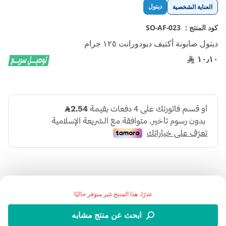
تخطي
ديتول
العناية الشخصية
إلى
بداية
كود المنتج :
SO-AF-023
معرض
ديتول صابونة أكتيف ديودورانت ١٢٥ جرام
الصور
١٠٫١٠
عذرًا، هذا المنتج غير متوفر حاليًا
قالب صابون ديتول يوفر حماية ديتول الموثوق بها من مجموعة
ابحث عن منتج مشابه
واسعة من الجراثيم غير المرئية.