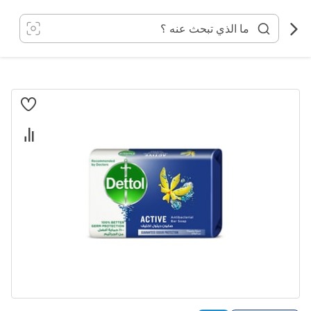
خطي
لى
لمحتوى
انتقل
إلى
النهاية
معرض
الصور