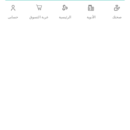
اضف الي قائمة امنياتك
صحتك
الأدوية
حسابى
الرئيسية
عربة التسوق
التفاصيل
صابونة ديتول أكتيف للحماية الفعالة ضد الجراثيم.
ما مميزات صابونة ديتول أكتيف؟
يمنحكِ ديتول أكتيف إحساسًا بالانتعاش والبرودة بفضل تركيبته
المنعشة.
يقتل ديتول 99.9% من الجراثيم والبكتيريا، مما يحافظ على نظافة
يديكِ.
رغم قوته في قتل الجراثيم، إلا أنه لطيف على البشرة ولا يسبب
الجفاف.
يتميز برائحة منعشة تدوم طويلاً.يمكن استخدامه يوميًا لتنظيف
اليدين والجسم.