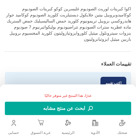
اكوا كبريتات لوريث الصوديوم غليسرين كوكو كبريتات الصوديوم
كوكاميدوبروبيل بيتين جلايكول ديستيلريت كلوريد الصوديوم كوكاميد جوار
هايدروكسي بروبيل تريمونيوم كلوريد حمض الساليسيليك حمض الستريك
ماده عطريه سترات الصوديوم تتراصيوديوم بوليكواتيرنيوم 7 صوديوم
بنزوات سيترونلول ميثيل كلوروايزوثيازوليتون كلوريد المغنسيوم بروبيل
باربين ميثيل ايزوثبانزولينون
تقييمات العملاء
اكتب تقييم
عذرًا، هذا المنتج غير متوفر حاليًا
ابحث عن منتج مشابه
صحتك
الأدوية
حسابى
الرئيسية
عربة التسوق