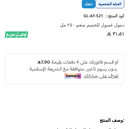
تخطي
ديتول
العناية الشخصية
إلى
بداية
كود المنتج :
GL-AF-521
معرض
ديتول غسول للجسم منعم ٢٥٠ مل
الصور
٣١٫٥١
:وصف المنتج