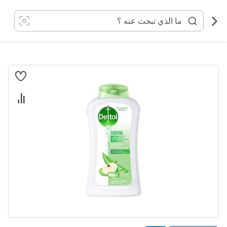
خطي
لى
لمحتوى
انتقل
إلى
النهاية
معرض
الصور