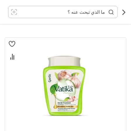
خطي
لى
لمحتوى
انتقل
إلى
النهاية
معرض
الصور