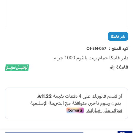
تخطي
دابر فاتيكا
إلى
بداية
كود المنتج :
OI-EN-057
معرض
دابر فاتيكا حمام زيت بالثوم 1000 جرام
الصور
٤٤٫٨٥