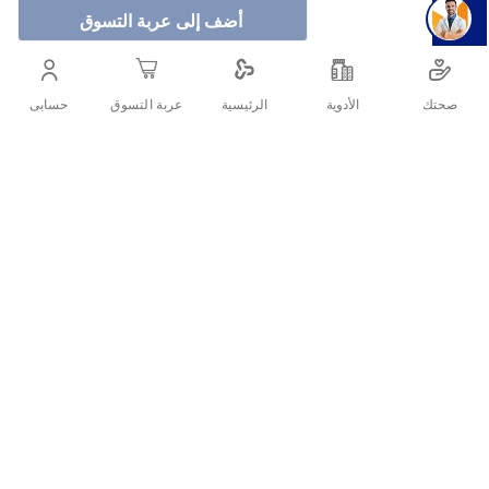
أضف إلى عربة التسوق
صحتك
الأدوية
حسابى
الرئيسية
عربة التسوق
.حمام زيت ب الثوم يوفر تغذية مكثفة للشعر التالف والمتقصف
أنشرها :
التفاصيل
وصف المنتج
يعتبر علاج الزيت الساخن فاتيكا ناتشورالز بأساسيات الثوم،
والمعروف باسم حمام زيت، مصدرًا غنيًا بالمعادن والفيتامينات التي