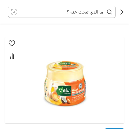
خطي
لى
لمحتوى
انتقل
إلى
النهاية
معرض
الصور