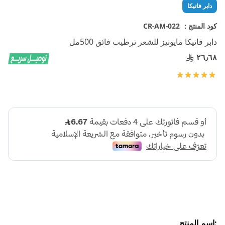
تخطي
دابر فاتيكا
إلى
بداية
كود المنتج :
CR-AM-022
معرض
دابر فاتيكا مايونيز للشعر ترطيب فائق 500مل
الصور
٢٦٫٦٨
تقييم:
100
100
% of
:اسم المنتج