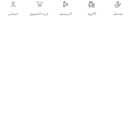
كريم تصفيف بمفعول مضاد للقشرة، يحتوى على العديد من
العناصر الطبيعية التى تغذى الشعر وتحمية من القشرة.
صحتك
الأدوية
حسابى
الرئيسية
عربة التسوق
اضف الي قائمة امنياتك
التفاصيل
:فوائد المنتج
يحتوى الى خلاصة الليمون بأثرة القابض فيساعد على ازالة القشرة من
فروة الرأس، وخلاصة شجرة الشاي بأثرة المضاد للبكتيريا يساعد على
مكافحة القشرة واللوز يساعد على تغذية وتقوية الشعر.
:تعليمات الاستخدام
ما قبل التصفيف
توضع كمية سخية من الكريم على الشعر الجاف، يترك على الشعر لفترة
ثم تغسل بالشامبو.
التصفيف