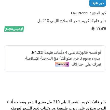
تخطي
دابر فاتيكا
إلى
بداية
كود المنتج :
CR-EN-111
معرض
دابر فاتيكا كريم شعر للاصلاح الليلي 210مل
الصور
١٧٫٢٥
دابر فاتيكا كريم الشعر الليلي 210 مل يغذي الشعر ويصلحه أثناء
النوم، يحتوي على زيوت طبيعية وبروتينات تعيد للشعر نعومته