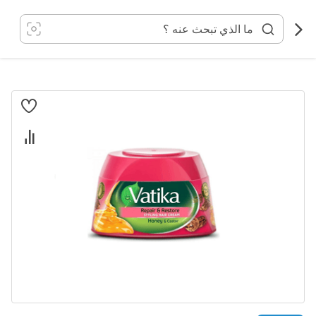
خطي
لى
لمحتوى
انتقل
إلى
النهاية
معرض
الصور