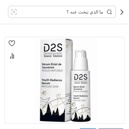
خطي
لى
لمحتوى
انتقل
إلى
النهاية
معرض
الصور