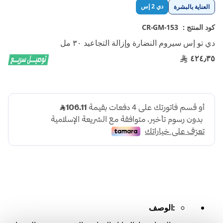
تخطي
دي 2 إس
العناية بالبشرة
إلى
بداية
كود المنتج :
CR-GM-153
معرض
دي تو إس سيروم النضارة وإزالة التجاعيد ٣٠ مل
الصور
٤٢٤٫٣٥
:الوصف