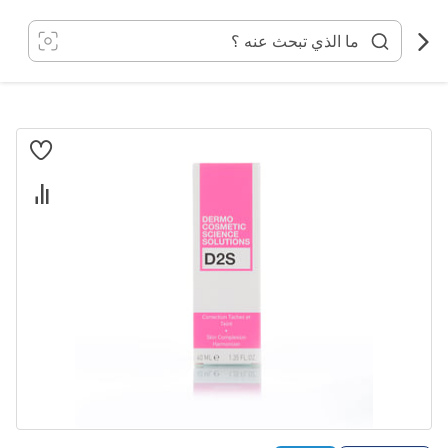
خطي
لى
لمحتوى
انتقل
إلى
النهاية
معرض
الصور