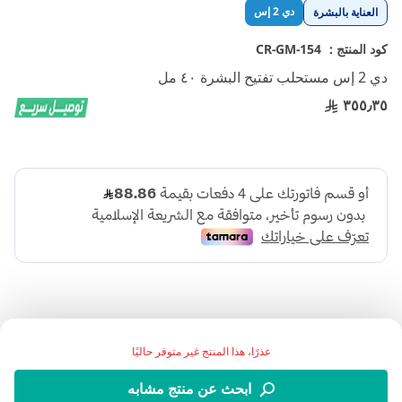
تخطي
دي 2 إس
العناية بالبشرة
إلى
بداية
كود المنتج :
CR-GM-154
معرض
دي 2 إس مستحلب تفتيح البشرة ٤٠ مل
الصور
٣٥٥٫٣٥
عذرًا، هذا المنتج غير متوفر حاليًا
:تفاصيل المنتج
ابحث عن منتج مشابه