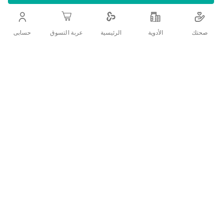
مستحلب دي 2اس 40 مل:
مستحلب يعمل علي تنظيم إنتاج الميلانين وتقليل تصبغ
صحتك
الأدوية
حسابى
الرئيسية
عربة التسوق
الجلد مما يساعد على تفتيح البشرة.
اضف الي قائمة امنياتك
التفاصيل
المميزات الاساسية:
يقلل من فقدان المياه من البشرة ويعزز ترطيب البشرة
يقوي مستحلب تقفتيح البشرة من دي 2 اس الدفاعات الطبيعية للجلد
ويخفف البقع البنية ويعمل على ازالة التصبغات كما يساعد على اضاءة
البشرة واعطائها نضارة واشراقة مميزة
ينظم ترطيب البشرة اليومي