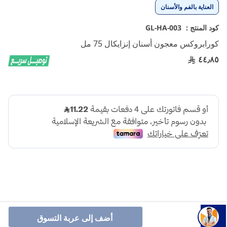
تخطي
العناية بالفم والأسنان
إلى
بداية
كود المنتج :
GL-HA-003
معرض
كورابروكس معجون أسنان إنزايكال 75 مل
الصور
٤٤٫٨٥
معجون أسنان بإنزيمات طبيعية للعناية اللطيفة
أضف إلى عربة التسوق