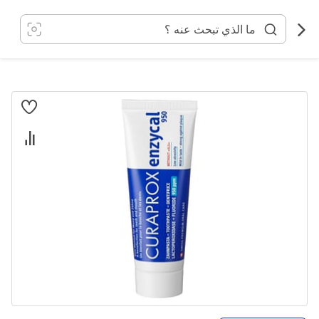
خطي
لى
لمحتوى
انتقل
إلى
النهاية
معرض
الصور