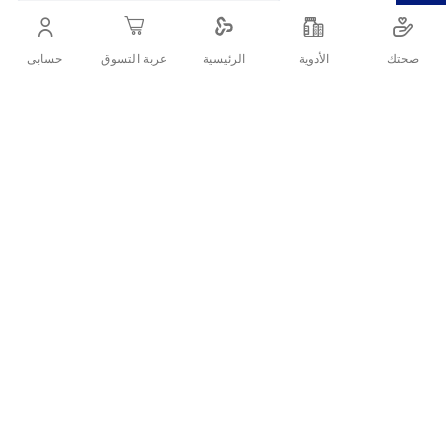
أنشرها :
صحتك
الأدوية
حسابى
الرئيسية
عربة التسوق
التفاصيل
وصف المنتج
معجون الأسنان كورابروكس إنزايكال يعزز الدفاعات الطبيعية للفم بفضل
الإنزيمات التي تدعم وظيفة اللعاب الوقائية. ينظف بلطف دون مواد
كاشطة قوية، ويمنع التسوس، ويساعد في الحفاظ على لثة صحية. خالٍ
من SLS وقليل الرغوة، مثالي للفم الحساس.
الفوائد الرئيسية
يحتوي على إنزيمات طبيعية لحماية الفم
ينظف بلطف الأسنان واللثة الحساسة