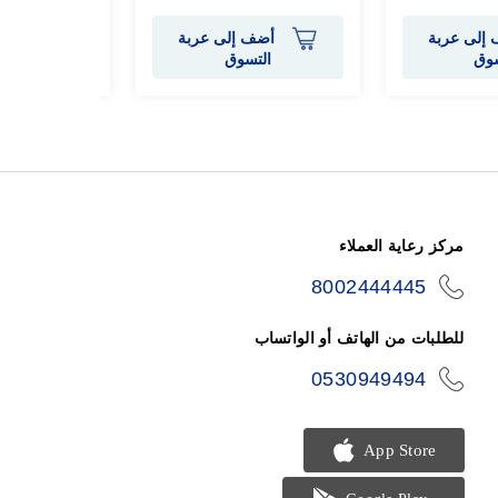
إلى عربة
أضف إلى عربة
أضف 
سوق
التسوق
الت
مركز رعاية العملاء
8002444445
icon-
phone
للطلبات من الهاتف أو الواتساب
0530949494
icon-
phone