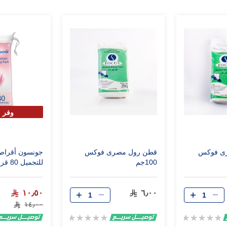
وفر 25%
ى فوكس
قطن رول مصرى فوكس
جونسون أقراص 
100جم
للتجميل 80 قرص دائري
١٠٫٥٠
٦٫٠٠
١٤٫٠٠
Rating:
Rating:
0%
0%