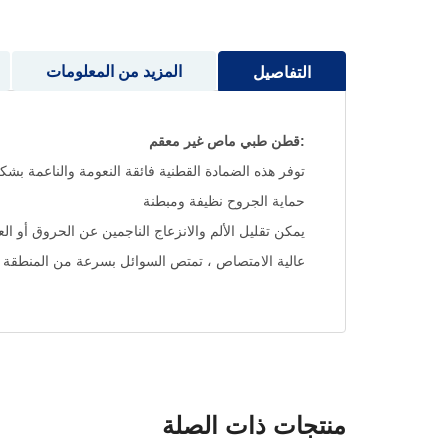
إلى
بداية
معرض
المزيد من المعلومات
التفاصيل
الصور
:قطن طبي ماص غير معقم
توفر هذه الضمادة القطنية فائقة النعومة والناعمة ب
حماية الجروح نظيفة ومبطنة
يمكن تقليل الألم والانزعاج الناجمين عن الحروق أو ال
عالية الامتصاص ، تمتص السوائل بسرعة من المنطقة ا
منتجات ذات الصلة