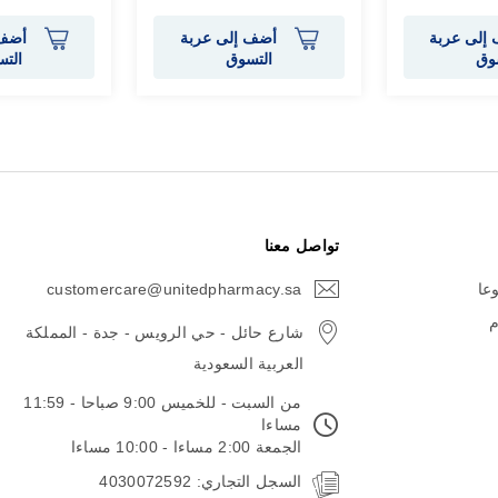
إلى عربة
أضف إلى عربة
أضف 
وق
التسوق
الت
تواصل معنا
وعا
customercare@unitedpharmacy.sa
icon-
email
م
شارع حائل - حي الرويس - جدة - المملكة
العربية السعودية
من السبت - للخميس 9:00 صباحا - 11:59
مساءا
الجمعة 2:00 مساءا - 10:00 مساءا
السجل التجاري: 4030072592