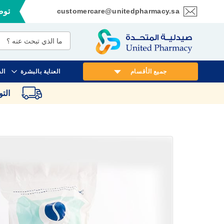
customercare@unitedpharmacy.sa
توصي
تخطي
إلى
المحتوى
جميع الأقسام
العناية بالبشرة
ال
الت
انتقل
إلى
النهاية
معرض
الصور