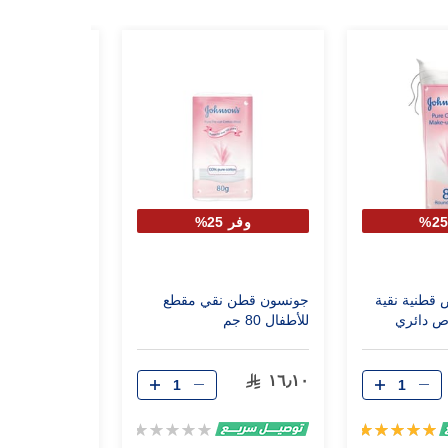
وفر 25%
قطنية نقية
جونسون قطن نقي مقطع
للأطفال 80 جم
جرام
١٧٫٠٠
١٦٫١٠
تقييم:
Rating:
0%
100%