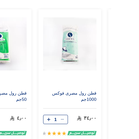
قطن مصري زجزاج ٢٥٠
قطن رول مصرى فوكس
قطن رول مصر
1000جم
50جم
٤٫٠٠
٣٤٫٠٠
تقييم:
تقييم:
80%
100%